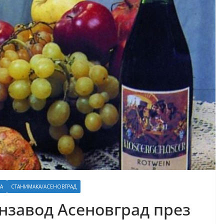
А
СТАНИМАКА/АСЕНОВГРАД
нзавод Асеновград през