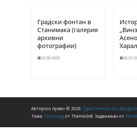
Градски фонтан в
Истор
Станимака (галерия
„Винз
архивни
Асено
фотографии)
Хара
22.08.2025
05.07.2
Авторско право © 2026
Туристически пътеводит
Тема:
ColorMag
от ThemeGrill. Задвижван от
Word