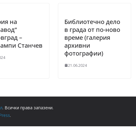
ия на
Библиотечно дело
авод“
в града от по-ново
вград –
време (галерия
лампи Станчев
архивни
фотографии)
024
21.06.2024
ел
. Всички права запазени.
Press
.