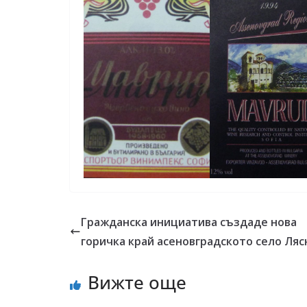
Гражданска инициатива създаде нова
горичка край асеновградското село Ляс
Вижте още