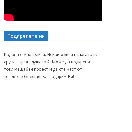
Подкрепете ни
Родопа е многолика. Някои обичат снагата й,
други търсят душата й. Може да подкрепите
този мащабен проект и да сте част от
неговото бъдеще. Благодарим Ви!