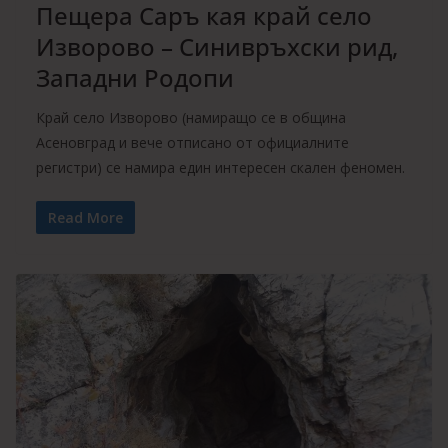
Пещера Саръ кая край село
Изворово – Синивръхски рид,
Западни Родопи
Край село Изворово (намиращо се в община
Асеновград и вече отписано от официалните
регистри) се намира един интересен скален феномен.
Read More