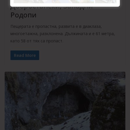
Добростански, Западни
Родопи
Пещерата е пропастна, развита е в диаклаза,
многоетажна, разклонена. Дължината и е 61 метра,
като 58 от тях са пропаст.
Read More