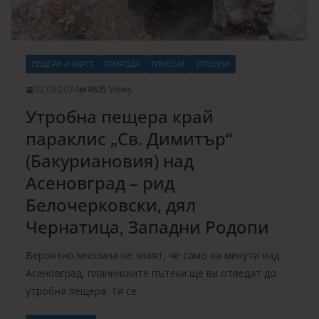
ПЕЩЕРИ И КАРСТ
ПРИРОДА
ТУРИЗЪМ
УТРОБНИ
02.09.2024
4805 Views
Утробна пещера край
параклис „Св. Димитър“
(Бакуриановия) над
Асеновград – рид
Белочерковски, дял
Чернатица, Западни Родопи
Вероятно мнозина не знаят, че само на минути над
Асеновград, планинските пътеки ще ви отведат до
утробна пещера. Тя се