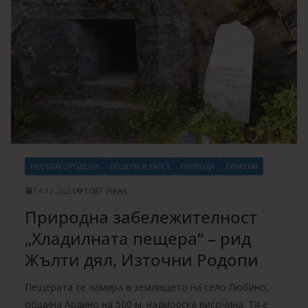
НЕОБЛАГОРОДЕНИ
ПЕЩЕРИ И КАРСТ
ПРИРОДА
ТУРИЗЪМ
14.12.2024
1087 Views
Природна забележителност
„Хладилната пещера“ – рид
Жълти дял, Източни Родопи
Пещерата се намира в землището на село Любино,
община Ардино на 500 м. надморска височина. Тя е