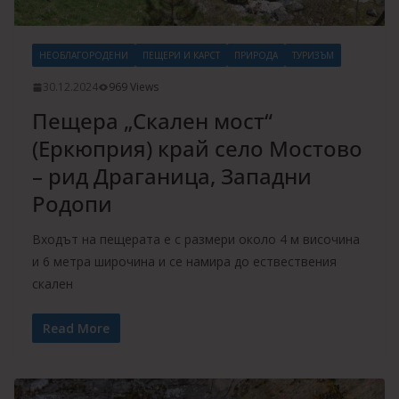
НЕОБЛАГОРОДЕНИ
ПЕЩЕРИ И КАРСТ
ПРИРОДА
ТУРИЗЪМ
30.12.2024
969 Views
Пещера „Скален мост“
(Еркюприя) край село Мостово
– рид Драганица, Западни
Родопи
Входът на пещерата е с размери около 4 м височина
и 6 метра широчина и се намира до ествествения
скален
Read More