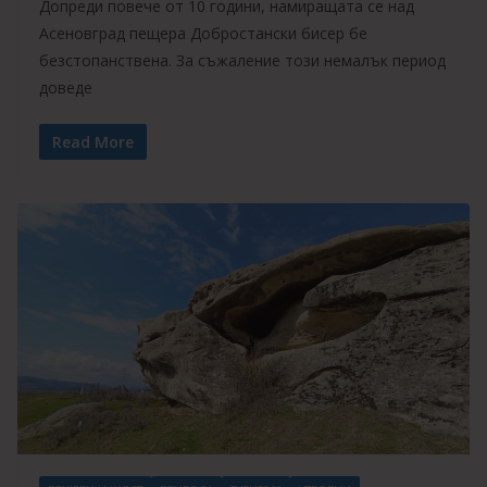
Допреди повече от 10 години, намиращата се над
Асеновград пещера Добростански бисер бе
безстопанствена. За съжаление този немалък период
доведе
Read More