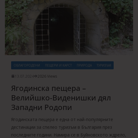
ОБЛАГОРОДЕНИ
ПЕЩЕРИ И КАРСТ
ПРИРОДА
ТУРИЗЪМ
13.07.2024
2026 Views
Ягодинска пещера –
Велийшко-Виденишки дял
Западни Родопи
Ягодинската пещера е една от най-популярните
дестинации за спелео туризъм в България през
последните години. Намира се в Буйновското ждрело,