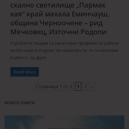
скално светилище „Пармак
кая“ край махала Еминчауш,
община Черноочене – рид
Мечковец, Източни Родопи
Утробните пещери са характерни предимно за района
на Източните Родопи. На някои места, те са изсичани
в цялост, на други
Read More
Страница 1 от 2
1
2
»
МОИТЕ КНИГИ