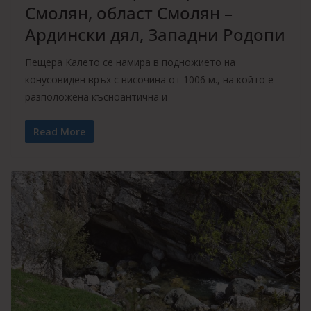
Смолян, област Смолян –
Ардински дял, Западни Родопи
Пещера Калето се намира в подножието на
конусовиден връх с височина от 1006 м., на който е
разположена късноантична и
Read More