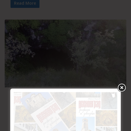
Read More
НЕОБЛАГОРОДЕНИ
ПЕЩЕРИ И КАРСТ
ПРИРОДА
ТУРИЗЪМ
26.08.2024
736 Views
Пропастна пещера
„Ледницата“ – рид