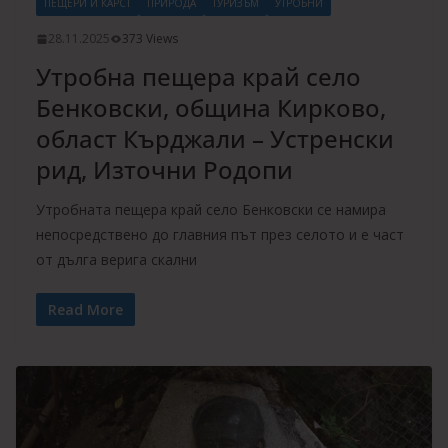
ПЕЩЕРИ И КАРСТ
ПРИРОДА
ТУРИЗЪМ
УТРОБНИ
28.11.2025
373 Views
Утробна пещера край село
Бенковски, община Кирково,
област Кърджали – Устренски
рид, Източни Родопи
Утробната пещера край село Бенковски се намира
непосредствено до главния път през селото и е част
от дълга верига скални
Read More