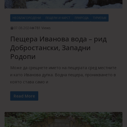
НЕОБЛАГОРОДЕНИ
ПЕЩЕРИ И КАРСТ
ПРИРОДА
ТУРИЗЪМ
07.08.2024
781 Views
Пещера Иванова вода – рид
Добростански, Западни
Родопи
Може да срещнете името на пещерата сред местните
и като Иванова дупка. Водна пещера, проникването в
която става само и
Read More