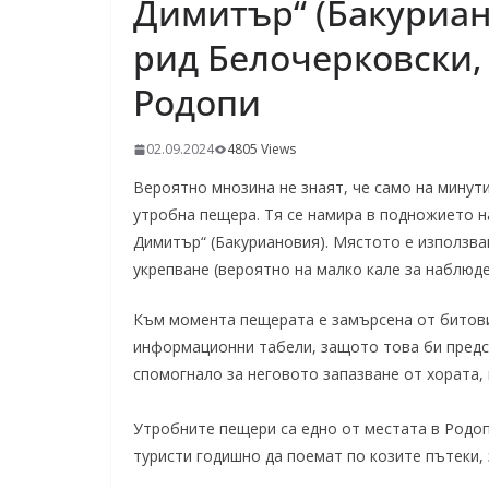
Димитър“ (Бакуриан
рид Белочерковски,
Родопи
02.09.2024
4805 Views
Вероятно мнозина не знаят, че само на минут
утробна пещера. Тя се намира в подножието на
Димитър“ (Бакуриановия). Мястото е използва
укрепване (вероятно на малко кале за наблюде
Към момента пещерата е замърсена от битови
информационни табели, защото това би предст
спомогнало за неговото запазване от хората, 
Утробните пещери са едно от местата в Родо
туристи годишно да поемат по козите пътеки, з