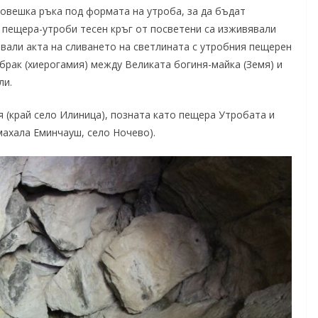
овешка ръка под формата на утроба, за да бъдат
и пещера-утроби тесен кръг от посветени са изживявали
вали акта на сливането на светлината с утробния пещерен
брак (хиерогамия) между Великата богиня-майка (Земя) и
ли.
 (край село Илиница), позната като пещера Утробата и
махала Еминчауш, село Ночево).