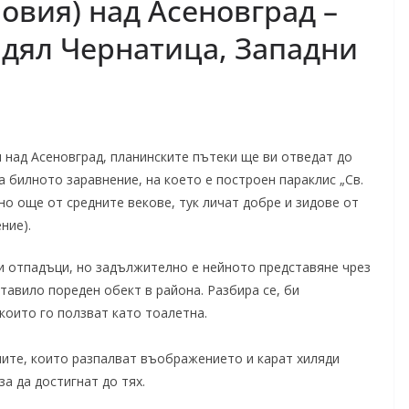
овия) над Асеновград –
 дял Чернатица, Западни
и над Асеновград, планинските пътеки ще ви отведат до
 билното заравнение, на което е построен параклис „Св.
но още от средните векове, тук личат добре и зидове от
ние).
 отпадъци, но задължително е нейното представяне чрез
авило пореден обект в района. Разбира се, би
които го ползват като тоалетна.
пите, които разпалват въображението и карат хиляди
а да достигнат до тях.