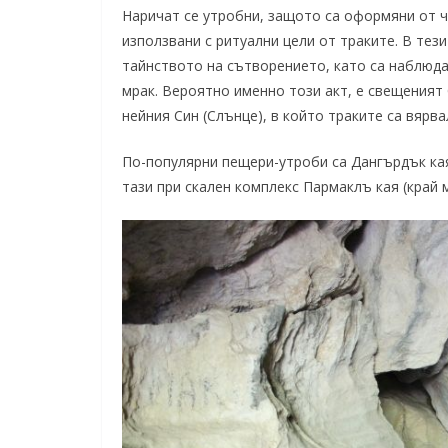
Наричат се утробни, защото са оформяни от ч
използвани с ритуални цели от траките. В тез
тайнството на сътворението, като са наблюда
мрак. Вероятно именно този акт, е
свещеният 
нейния Син (Слънце), в който траките са вярва
По-популярни пещери-утроби са Дангърдък кая
тази при скален комплекс Пармаклъ кая (край 