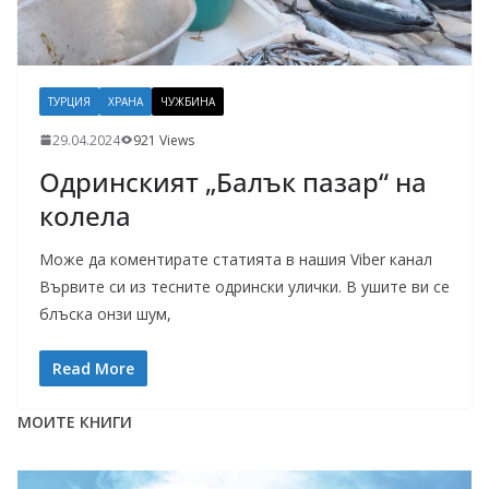
ТУРЦИЯ
ХРАНА
ЧУЖБИНА
29.04.2024
921 Views
Одринският „Балък пазар“ на
колела
Може да коментирате статията в нашия Viber канал
Вървите си из тесните одрински улички. В ушите ви се
блъска онзи шум,
Read More
МОИТЕ КНИГИ