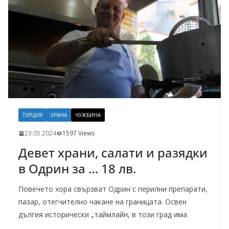
ТУРЦИЯ
ХРАНА
ЧУЖБИНА
23.05.2024
1597 Views
Девет храни, салати и разядки
в Одрин за … 18 лв.
Повечето хора свързват Одрин с перилни препарати,
пазар, отегчително чакане на границата. Освен
дългия исторически „таймлайн, в този град има