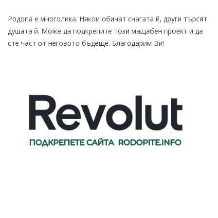
Родопа е многолика. Някои обичат снагата й, други търсят
душата й. Може да подкрепите този мащабен проект и да
сте част от неговото бъдеще. Благодарим Ви!