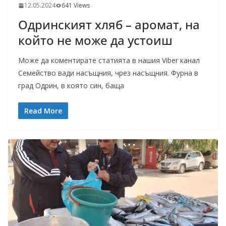
12.05.2024
641 Views
Одринският хляб – аромат, на
който не може да устоиш
Може да коментирате статията в нашия Viber канал
Семейство вади насъщния, чрез насъщния. Фурна в
град Одрин, в която син, баща
Read More