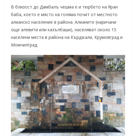
В близост до Дамбалъ чешма е и тюрбето на Яран
баба, което е място на голяма почит от местното
алианско население в района. Алианите (наричани
още алевити или казълбаши), населяват около 15
населени места в района на Кърджали, Крумовград и
Момчилград.