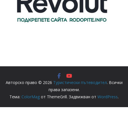
Авторско право © 2026
Туристически пътеводител
. Всички
права запазени.
Тема:
ColorMag
от ThemeGrill. Задвижван от
WordPress
.