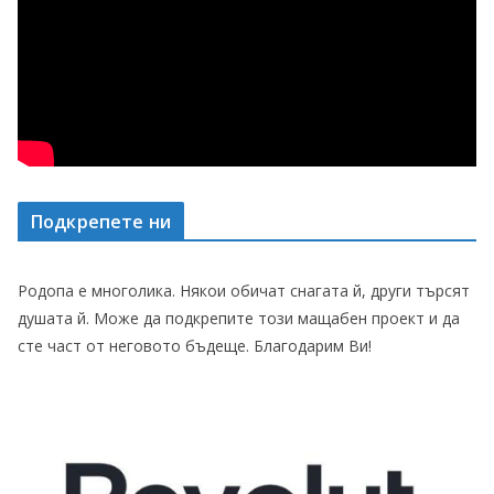
Подкрепете ни
Родопа е многолика. Някои обичат снагата й, други търсят
душата й. Може да подкрепите този мащабен проект и да
сте част от неговото бъдеще. Благодарим Ви!