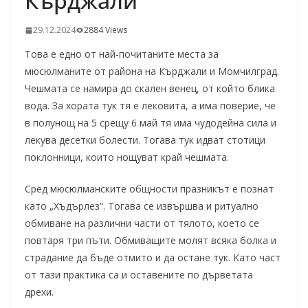
Кърджали
29.12.2024
2884 Views
Това е едно от най-почитаните места за
мюсюлманите от района на Кърджали и Момчилград.
Чешмата се намира до скален венец, от който блика
вода. За хората тук тя е лековита, а има поверие, че
в полунощ на 5 срещу 6 май тя има чудодейна сила и
лекува десетки болести. Тогава тук идват стотици
поклонници, които нощуват край чешмата.
Сред мюсюлманските общности празникът е познат
като „Хъдърлез“. Тогава се извършва и ритуално
обмиване на различни части от тялото, което се
повтаря три пъти. Обмиващите молят всяка болка и
страдание да бъде отмито и да остане тук. Като част
от тази практика са и оставените по дърветата
дрехи.