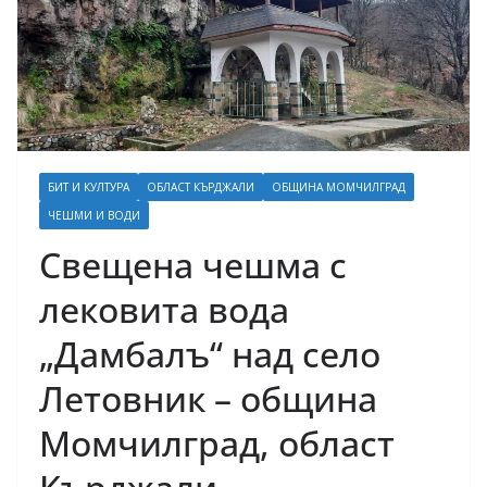
БИТ И КУЛТУРА
ОБЛАСТ КЪРДЖАЛИ
ОБЩИНА МОМЧИЛГРАД
ЧЕШМИ И ВОДИ
Свещена чешма с
лековита вода
„Дамбалъ“ над село
Летовник – община
Момчилград, област