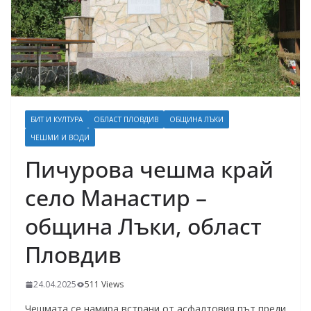
БИТ И КУЛТУРА
ОБЛАСТ ПЛОВДИВ
ОБЩИНА ЛЪКИ
ЧЕШМИ И ВОДИ
Пичурова чешма край
село Манастир –
община Лъки, област
Пловдив
24.04.2025
511 Views
Чешмата се намира встрани от асфалтовия път преди