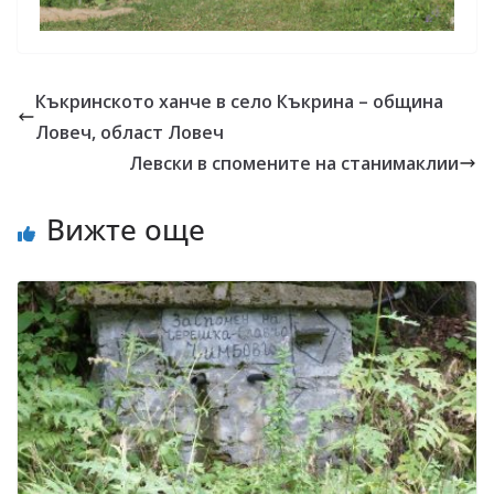
Къкринското ханче в село Къкрина – община
Ловеч, област Ловеч
Левски в спомените на станимаклии
Вижте още