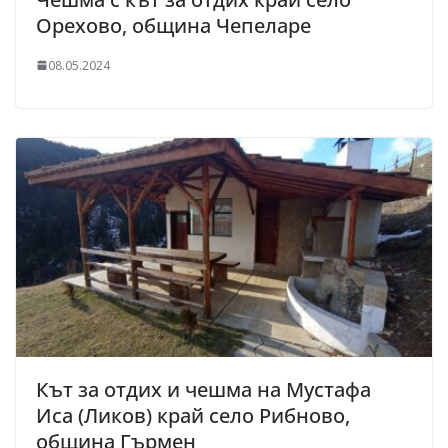
Орехово, община Чепеларе
08.05.2024
Кът за отдих и чешма на Мустафа
Иса (Ликов) край село Рибново,
община Гърмен