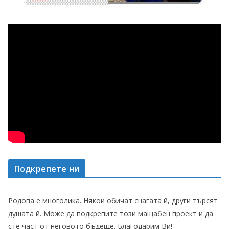
Подкрепете ни
Родопа е многолика. Някои обичат снагата й, други търсят
душата й. Може да подкрепите този мащабен проект и да
сте част от неговото бъдеще. Благодарим Ви!