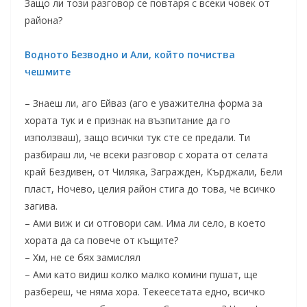
Защо ли този разговор се повтаря с всеки човек от
района?
Водното Безводно и Али, който почиства
чешмите
– Знаеш ли, аго Ейваз (аго е уважителна форма за
хората тук и е признак на възпитание да го
използваш), защо всички тук сте се предали. Ти
разбираш ли, че всеки разговор с хората от селата
край Бездивен, от Чиляка, Загражден, Кърджали, Бели
пласт, Ночево, целия район стига до това, че всичко
загива.
– Ами виж и си отговори сам. Има ли село, в което
хората да са повече от къщите?
– Хм, не се бях замислял
– Ами като видиш колко малко комини пушат, ще
разбереш, че няма хора. Текеесетата едно, всичко