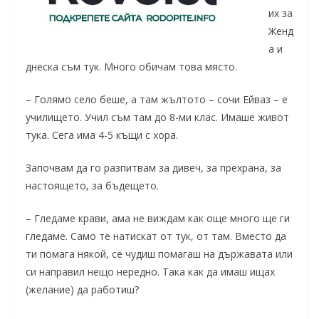
их за
Женд
а и
днеска съм тук. Много обичам това място.
– Голямо село беше, а там жълтото – сочи Ейваз – е
училището. Учил съм там до 8-ми клас. Имаше живот
тука. Сега има 4-5 къщи с хора.
Започвам да го разпитвам за дивеч, за прехрана, за
настоящето, за бъдещето.
–
Гледаме крави, ама не виждам как още много ще ги
гледаме. Само те натискат от тук, от там. Вместо да
ти помага някой, се чудиш помагаш на държавата или
си направил нещо нередно. Така как да имаш ищах
(желание) да работиш?