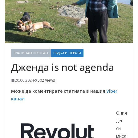
ПЛАНИНАТА И ХОРАТА
СЪДБИ И ОБРАЗИ
Дженда is not agenda
20.06.2024
502 Views
Може да коментирате статията в нашия
Viber
канал
Ония
ден
си
мисл