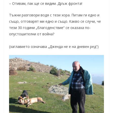
– Отивам, пак ще се видим. Дръж фронта!
Тъжни разговори водя с тези хора. Питам ги едно и
също, отговарят ми едно и също. Какво се случи, че
тези 30 години „благоденствие“ се оказаха по-
опустошителни от война?
(заглавието означава „Дженда не е на дневен ред“)