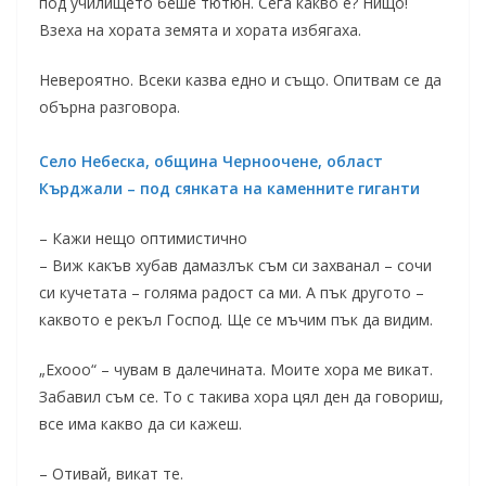
под училището беше тютюн. Сега какво е? Нищо!
Взеха на хората земята и хората избягаха.
Невероятно. Всеки казва едно и също. Опитвам се да
обърна разговора.
Село Небеска, община Черноочене, област
Кърджали – под сянката на каменните гиганти
– Кажи нещо оптимистично
– Виж какъв хубав дамазлък съм си захванал – сочи
си кучетата – голяма радост са ми. А пък другото –
каквото е рекъл Господ. Ще се мъчим пък да видим.
„Ехооо“ – чувам в далечината. Моите хора ме викат.
Забавил съм се. То с такива хора цял ден да говориш,
все има какво да си кажеш.
– Отивай, викат те.