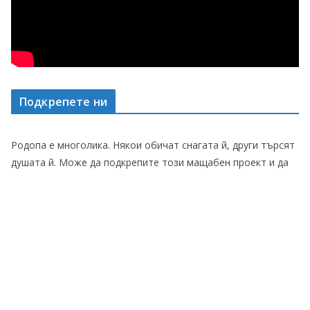
Подкрепете ни
Родопа е многолика. Някои обичат снагата й, други търсят
душата й. Може да подкрепите този мащабен проект и да
сте част от неговото бъдеще. Благодарим Ви!