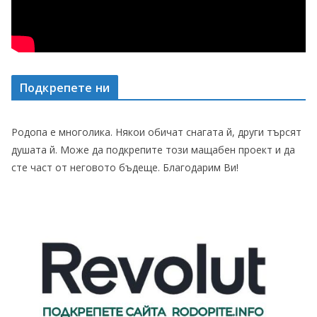
Подкрепете ни
Родопа е многолика. Някои обичат снагата й, други търсят
душата й. Може да подкрепите този мащабен проект и да
сте част от неговото бъдеще. Благодарим Ви!