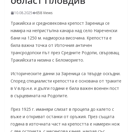
област Пловдив
10.08.2025
658 Views
Тракийска и средновековна крепост Зареница се
намира на непристъпна канара над село Нареченски
бани на 1250 м. надморска височина. Крепостта е
била важна точка от Източния античен
трансродопски път през Средните Родопи, свързващ
Тракийската низина с Беломорието.
Историческите данни за Зареница са твърде оскъдни.
Според специалисти крепостта е основана от траките
в V в.пр.н.е. и дълги години е била важен военен пост
в сърцевината на Родопите.
През 1925 г. иманяри слизат в процепа до калето с
въже и откриват останки от оръжия. През същата
година в източната част на крепостта е намерен нож
с две остриета, с месингова кания, накрая със