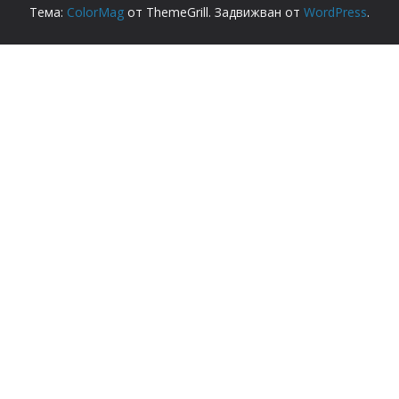
Тема:
ColorMag
от ThemeGrill. Задвижван от
WordPress
.