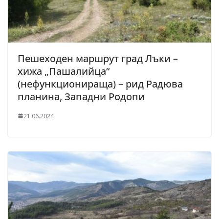
Пешеходен маршрут град Лъки –
хижа „Пашалийца“
(нефункционираща) – рид Радюва
планина, Западни Родопи
21.06.2024