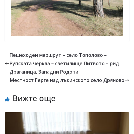
Пешеходен маршрут – село Тополово –
Рупската черква – светилище Питвото – рид
Драганица, Западни Родопи
Местност Герге над лъкинското село Дряново
Вижте още