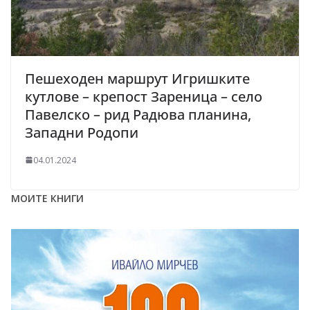
Пешеходен маршрут Игришките
кутлове – крепост Зареница – село
Павелско – рид Радюва планина,
Западни Родопи
04.01.2024
МОИТЕ КНИГИ