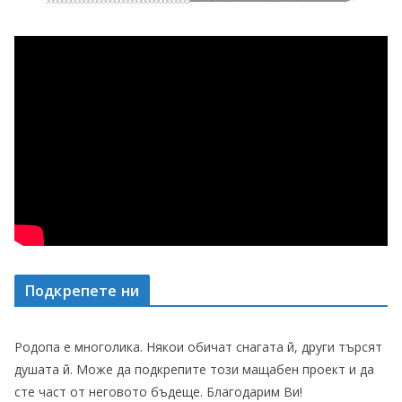
Подкрепете ни
Родопа е многолика. Някои обичат снагата й, други търсят
душата й. Може да подкрепите този мащабен проект и да
сте част от неговото бъдеще. Благодарим Ви!