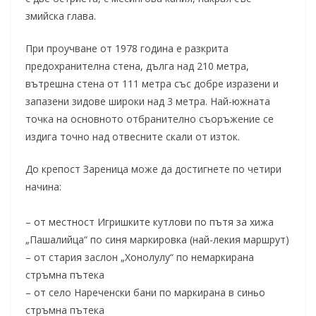
змийска глава.
При проучване от 1978 година е разкрита
предохранителна стена, дълга над 210 метра,
вътрешна стена от 111 метра със добре изразени и
запазени зидове широки над 3 метра. Най-южната
точка на основното отбранително съоръжение се
издига точно над отвесните скали от изток.
До крепост Зареница може да достигнете по четири
начина:
– от местност Игришките кутлови по пътя за хижа
„Пашалийца“ по синя маркировка (най-лекия маршрут)
– от стария заслон „Хонолулу“ по немаркирана
стръмна пътека
– от село Нареченски бани по маркирана в синьо
стръмна пътека