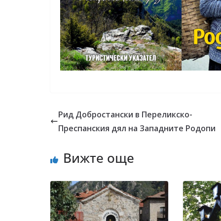
Рид Добростански в Переликско-
Преспанския дял на Западните Родопи
Вижте още