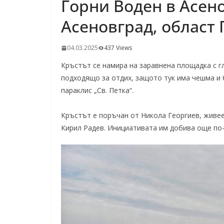
Горни Воден в Асен
Асеновград, област
04.03.2025
437 Views
Кръстът се намира на заравнена площадка с г
подходящо за отдих, защото тук има чешма и б
параклис „Св. Петка“.
Кръстът е поръчан от Никола Георгиев, живее
Кирил Радев. Инициативата им добива още по-