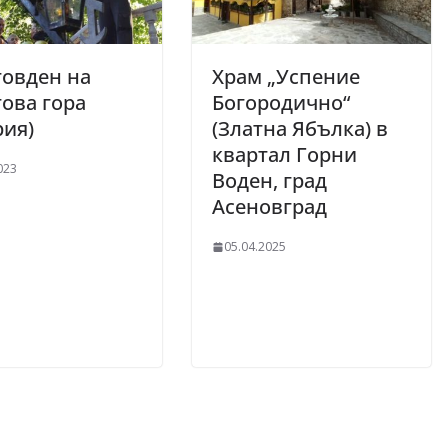
овден на
Храм „Успение
ова гора
Богородично“
рия)
(Златна Ябълка) в
квартал Горни
023
Воден, град
Асеновград
05.04.2025