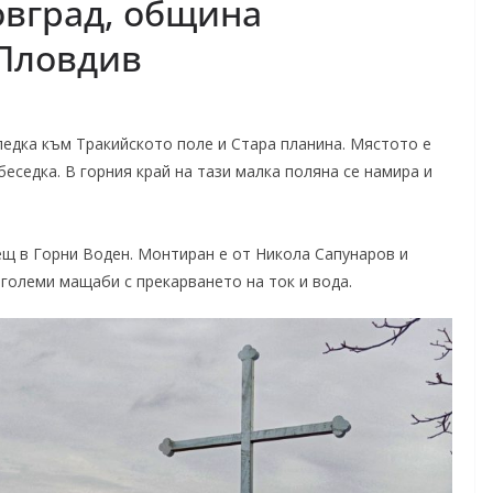
овград, община
 Пловдив
ледка към Тракийското поле и Стара планина. Мястото е
еседка. В горния край на тази малка поляна се намира и
щ в Горни Воден. Монтиран е от Никола Сапунаров и
големи мащаби с прекарването на ток и вода.