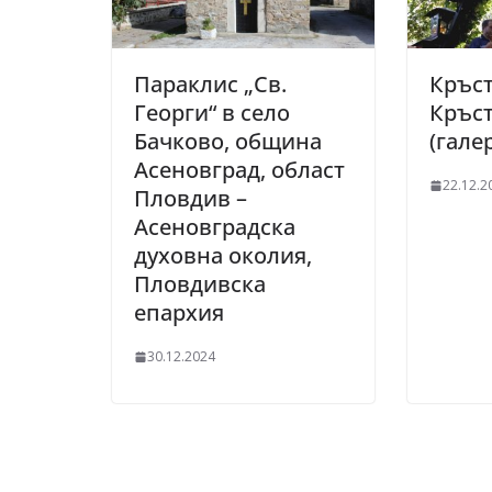
Параклис „Св.
Кръст
Георги“ в село
Кръст
Бачково, община
(гале
Асеновград, област
22.12.2
Пловдив –
Асеновградска
духовна околия,
Пловдивска
епархия
30.12.2024