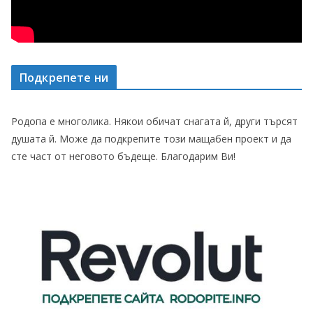
Подкрепете ни
Родопа е многолика. Някои обичат снагата й, други търсят
душата й. Може да подкрепите този мащабен проект и да
сте част от неговото бъдеще. Благодарим Ви!