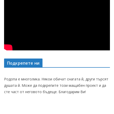
Подкрепете ни
Родопа е многолика. Някои обичат снагата й, други търсят
душата й. Може да подкрепите този мащабен проект и да
сте част от неговото бъдеще. Благодарим Ви!