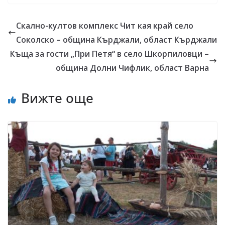
Скално-култов комплекс Чит кая край село
Соколско – община Кърджали, област Кърджали
Къща за гости „При Петя“ в село Шкорпиловци –
община Долни Чифлик, област Варна
Вижте още