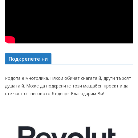
Подкрепете ни
Родопа е многолика. Някои обичат снагата й, други търсят
душата й. Може да подкрепите този мащабен проект и да
сте част от неговото бъдеще. Благодарим Ви!