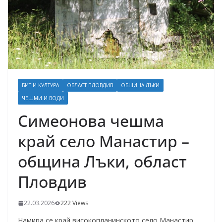
БИТ И КУЛТУРА
ОБЛАСТ ПЛОВДИВ
ОБЩИНА ЛЪКИ
ЧЕШМИ И ВОДИ
Симеонова чешма
край село Манастир –
община Лъки, област
Пловдив
22.03.2026
222 Views
Намира се край високопланинското село Манастир,