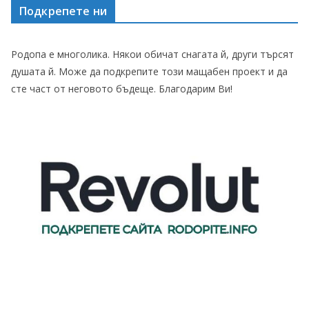
Подкрепете ни
Родопа е многолика. Някои обичат снагата й, други търсят
душата й. Може да подкрепите този мащабен проект и да
сте част от неговото бъдеще. Благодарим Ви!