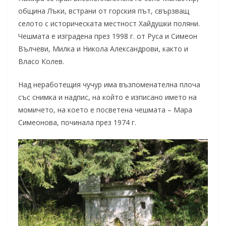
община Лъки, встрани от горския път, свързващ
селото с историческата местност Хайдушки поляни.
Чешмата е изградена през 1998 г. от Руса и Симеон
Вълчеви, Милка и Никола Александрови, както и
Власо Колев.
Над неработещия чучур има възпоменателна плоча
със снимка и надпис, на който е изписано името на
момичето, на което е посветена чешмата – Мара
Симеонова, починала през 1974 г.