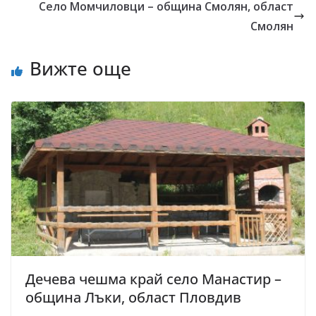
Село Момчиловци – община Смолян, област
Смолян
Вижте още
Дечева чешма край село Манастир –
община Лъки, област Пловдив