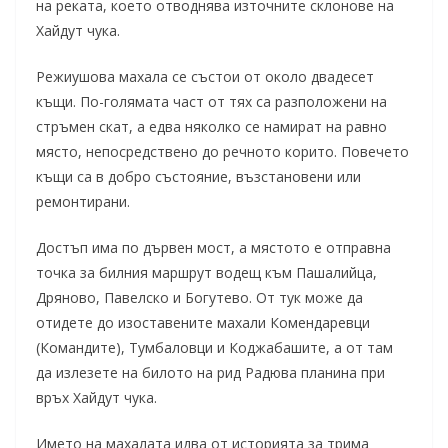
на реката, което отводнява източните склонове на
Хайдут чука.
Режиушова махала се състои от около двадесет
къщи. По-голямата част от тях са разположени на
стръмен скат, а едва няколко се намират на равно
място, непосредствено до речното корито. Повечето
къщи са в добро състояние, възстановени или
ремонтирани.
Достъп има по дървен мост, а мястото е отправна
точка за билния маршрут водещ към Пашалийца,
Дряново, Павелско и Богутево. От тук може да
отидете до изоставените махали Комендаревци
(Командите), Тумбаловци и Коджабашите, а от там
да излезете на билото на рид Радюва планина при
връх Хайдут чука.
Името на махалата идва от историята за трима