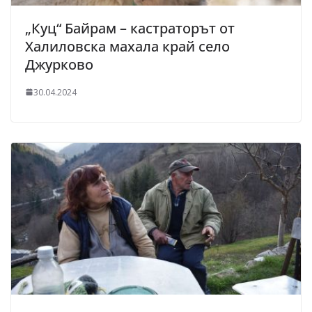
„Куц“ Байрам – кастраторът от
Халиловска махала край село
Джурково
30.04.2024