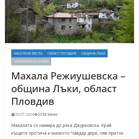
НАСЕЛЕНИ МЕСТА
ОБЛАСТ ПЛОВДИВ
ОБЩИНА ЛЪКИ
ПЛАНИНАТА И ХОРАТА
Махала Режиушевска –
община Лъки, област
Пловдив
30.07.2024
2338 Views
Махалата се намира до река Джурковска. Край
къщите протича и малкото Чавдар дере, ляв приток