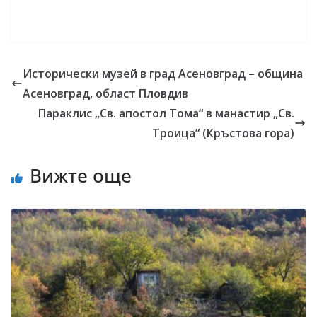
Исторически музей в град Асеновград – община
Асеновград, област Пловдив
Параклис „Св. апостол Тома“ в манастир „Св.
Троица“ (Кръстова гора)
Вижте още