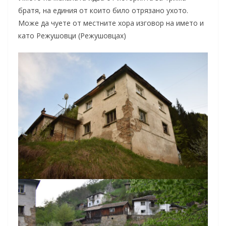
братя, на единия от които било отрязано ухото.
Може да чуете от местните хора изговор на името и
като Режушовци (Режушовцах)