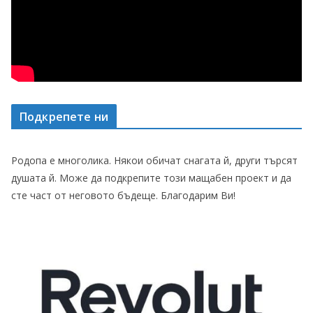
Подкрепете ни
Родопа е многолика. Някои обичат снагата й, други търсят
душата й. Може да подкрепите този мащабен проект и да
сте част от неговото бъдеще. Благодарим Ви!