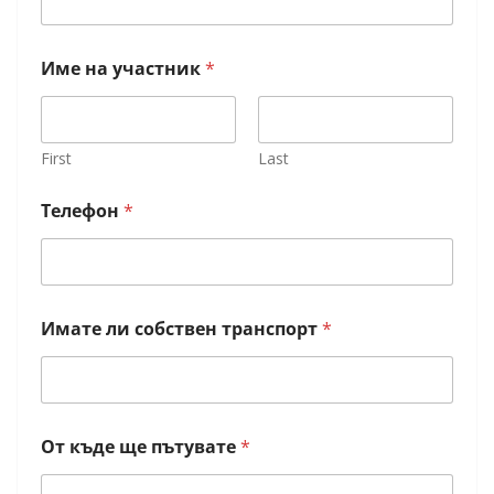
Име на участник
*
First
Last
Телефон
*
Имате ли собствен транспорт
*
От къде ще пътувате
*