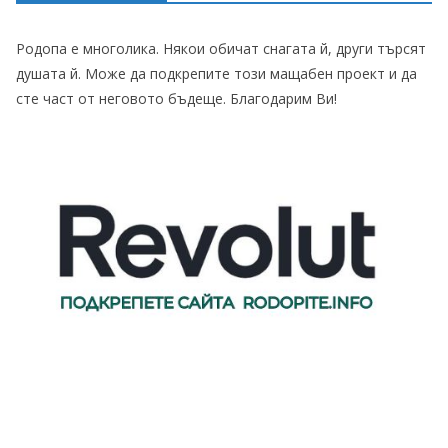
Родопа е многолика. Някои обичат снагата й, други търсят
душата й. Може да подкрепите този мащабен проект и да
сте част от неговото бъдеще. Благодарим Ви!