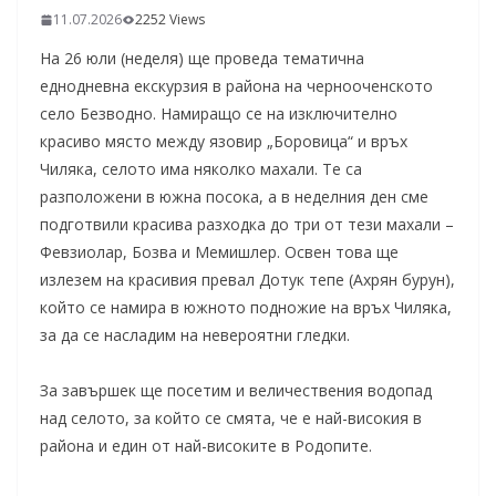
11.07.2026
2252 Views
На 26 юли (неделя) ще проведа тематична
еднодневна екскурзия в района на чернооченското
село Безводно. Намиращо се на изключително
красиво място между язовир „Боровица“ и връх
Чиляка, селото има няколко махали. Те са
разположени в южна посока, а в неделния ден сме
подготвили красива разходка до три от тези махали –
Февзиолар, Бозва и Мемишлер. Освен това ще
излезем на красивия превал Дотук тепе (Ахрян бурун),
който се намира в южното подножие на връх Чиляка,
за да се насладим на невероятни гледки.
За завършек ще посетим и величествения водопад
над селото, за който се смята, че е най-високия в
района и един от най-високите в Родопите.