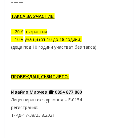
–––––
ТАКСА ЗА УЧАСТИЕ:
– 20 €
възрастни
– 10 €
учащи (от 10 до 18 години)
(деца под 10 години участват без такса)
––––-
ПРОВЕЖДАЩ СЪБИТИЕТО:
Ивайло Мирчев
☎ 0894 877 880
Лицензиран екскурзовод – Е-0154
регистрация:
Т-РД-17-38/23.8.2021
––––-