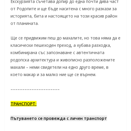
Екскурзията съчетава допир до една почти дива част
от Родопите и ще бъде наситена с много разкази за
историята, бита и настоящето на този красив район
от планината.
Ще се придвижим пеш до махалите, но това няма да е
класически пешеходен преход, а хубава разходка,
комбинирана със запознаване с автентичната
родопска архитектура и живописно разположените
махали – неми свидетели на едно друго време, в
което макар и за малко ние ще се върнем.
–––––––––––––––––––––
ТРАНСПОРТ:
Пътуването се провежда с личен транспорт