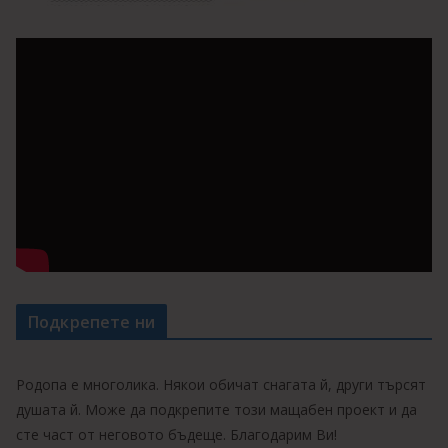
Подкрепете ни
Родопа е многолика. Някои обичат снагата й, други търсят
душата й. Може да подкрепите този мащабен проект и да
сте част от неговото бъдеще. Благодарим Ви!