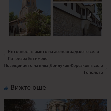
Неточност в името на асеновградското село
Патриарх Евтимово
Посещението на княз Дондуков-Корсаков в село
Тополово
Вижте още