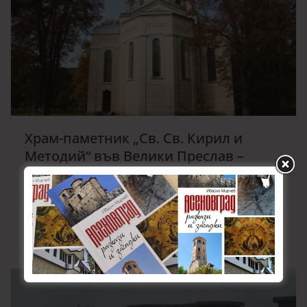
Храм-паметник „Св. Св. Кирил и
Методий“ във Велики Преслав –
Варненска и Великопреславска
епархия
26.03.2024