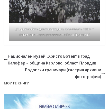
„Първомайска демонстрация в Станимака 1920 г.“
(снимката е предоставена от Боян Прашков)
Национален музей „Христо Ботев“ в град
Калофер – община Карлово, област Пловдив
Родопски граничари (галерия архивни
фотографии)
МОИТЕ КНИГИ