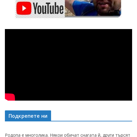
Подкрепете ни
Родопа е многолика. Някои обичат снагата й, други търсят