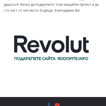
душата й. Може да подкрепите този мащабен проект и да
сте част от неговото бъдеще. Благодарим Ви!