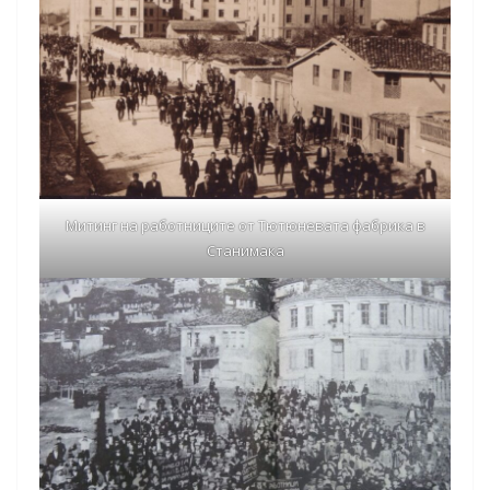
Митинг на работниците от Тютюневата фабрика в
Станимака