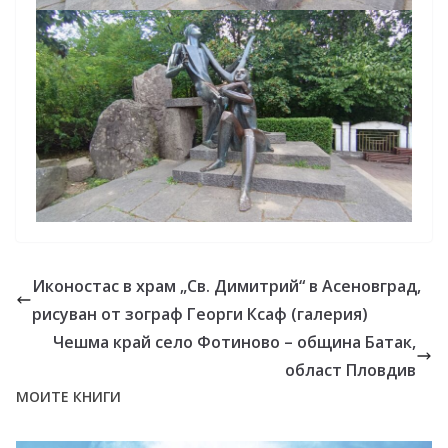
Иконостас в храм „Св. Димитрий“ в Асеновград,
рисуван от зограф Георги Ксаф (галерия)
Чешма край село Фотиново – община Батак,
област Пловдив
МОИТЕ КНИГИ