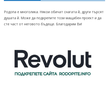
Родопа е многолика. Някои обичат снагата й, други търсят
душата й. Може да подкрепите този мащабен проект и да
сте част от неговото бъдеще. Благодарим Ви!