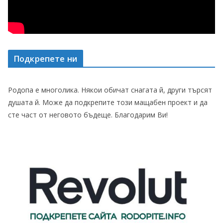
Подкрепете ни
Родопа е многолика. Някои обичат снагата й, други търсят
душата й. Може да подкрепите този мащабен проект и да
сте част от неговото бъдеще. Благодарим Ви!