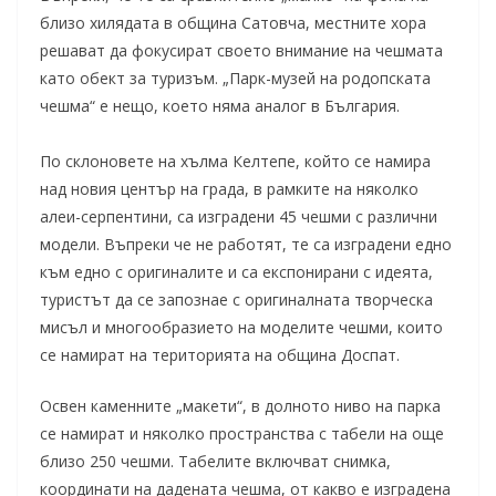
близо хилядата в община Сатовча, местните хора
решават да фокусират своето внимание на чешмата
като обект за туризъм. „Парк-музей на родопската
чешма“ е нещо, което няма аналог в България.
По склоновете на хълма Келтепе, който се намира
над новия център на града, в рамките на няколко
алеи-серпентини, са изградени 45 чешми с различни
модели. Въпреки че не работят, те са изградени едно
към едно с оригиналите и са експонирани с идеята,
туристът да се запознае с оригиналната творческа
мисъл и многообразието на моделите чешми, които
се намират на територията на община Доспат.
Освен каменните „макети“, в долното ниво на парка
се намират и няколко пространства с табели на още
близо 250 чешми. Табелите включват снимка,
координати на дадената чешма, от какво е изградена