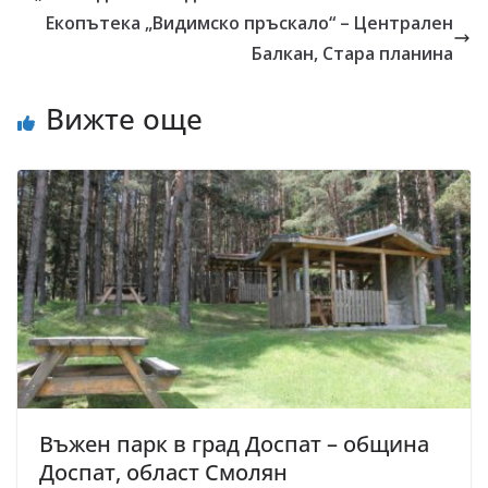
Екопътека „Видимско пръскало“ – Централен
Балкан, Стара планина
Вижте още
Въжен парк в град Доспат – община
Доспат, област Смолян