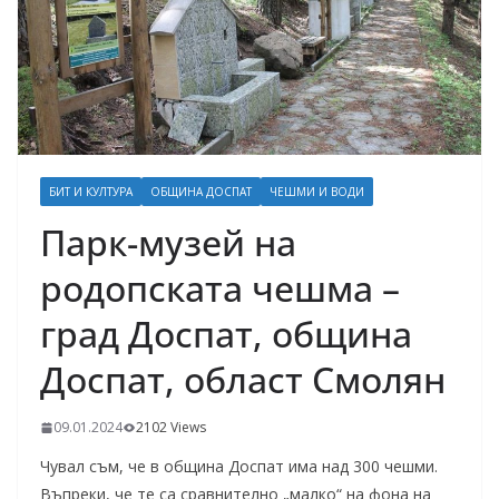
БИТ И КУЛТУРА
ОБЩИНА ДОСПАТ
ЧЕШМИ И ВОДИ
Парк-музей на
родопската чешма –
град Доспат, община
Доспат, област Смолян
09.01.2024
2102 Views
Чувал съм, че в община Доспат има над 300 чешми.
Въпреки, че те са сравнително „малко“ на фона на