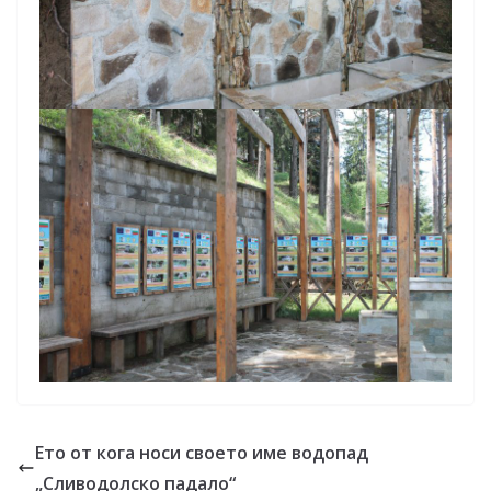
Ето от кога носи своето име водопад
„Сливодолско падало“