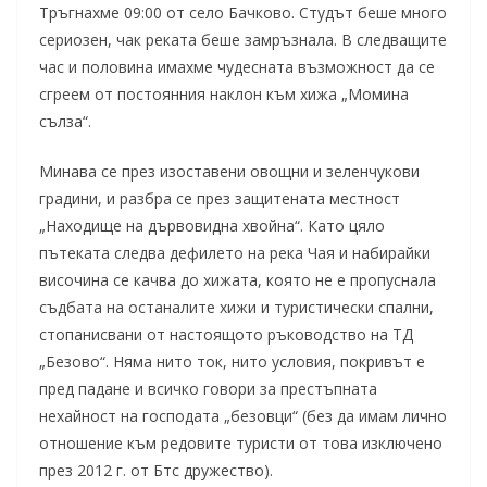
Тръгнахме 09:00 от село Бачково. Студът беше много
сериозен, чак реката беше замръзнала. В следващите
час и половина имахме чудесната възможност да се
сгреем от постоянния наклон към хижа „Момина
сълза“.
Минава се през изоставени овощни и зеленчукови
градини, и разбра се през защитената местност
„Находище на дървовидна хвойна“. Като цяло
пътеката следва дефилето на река Чая и набирайки
височина се качва до хижата, която не е пропуснала
съдбата на останалите хижи и туристически спални,
стопанисвани от настоящото ръководство на ТД
„Безово“. Няма нито ток, нито условия, покривът е
пред падане и всичко говори за престъпната
нехайност на господата „безовци“ (без да имам лично
отношение към редовите туристи от това изключено
през 2012 г. от Бтс дружество).