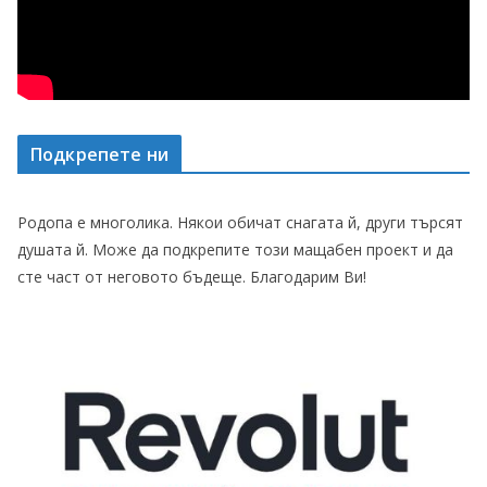
Подкрепете ни
Родопа е многолика. Някои обичат снагата й, други търсят
душата й. Може да подкрепите този мащабен проект и да
сте част от неговото бъдеще. Благодарим Ви!