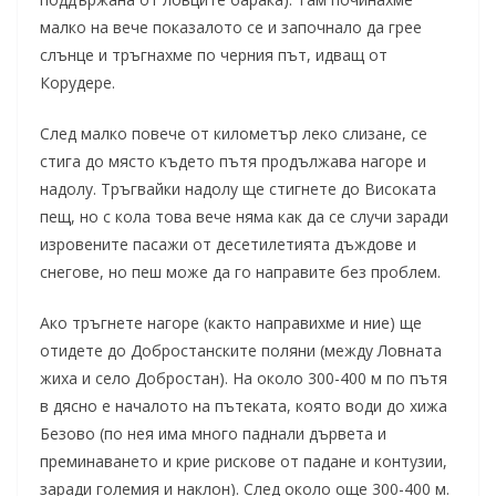
малко на вече показалото се и започнало да грее
слънце и тръгнахме по черния път, идващ от
Корудере.
След малко повече от километър леко слизане, се
стига до място където пътя продължава нагоре и
надолу. Тръгвайки надолу ще стигнете до Високата
пещ, но с кола това вече няма как да се случи заради
изровените пасажи от десетилетията дъждове и
снегове, но пеш може да го направите без проблем.
Ако тръгнете нагоре (както направихме и ние) ще
отидете до Добростанските поляни (между Ловната
жиха и село Добростан). На около 300-400 м по пътя
в дясно е началото на пътеката, която води до хижа
Безово (по нея има много паднали дървета и
преминаването и крие рискове от падане и контузии,
заради големия и наклон). След около още 300-400 м.