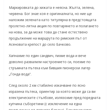
Маркировката до хижата е неясна. Жълта, зелена,
червена. Бог знае коя е оригиналната, но ние ще
наложим зелената като титулярна в предстоящата
пролетно-лятна акция по повтарянето и полагането
на нова, за да може това да стане естествено
продължение на маршрута по римския път от
Асеновата крепост до село Бачково.
Хапнахме по един сандвич, пихме вода и вече
доволно развалили настроението си, поехме по
стръмната пътека към бившия пионерски лагер
„Гонда вода“.
След около 2 км стабилно изкачване по ясно
изразена пътека, ориентир за която може да са ви
електрическите стълбове, излязохме пред поредната
купчина съборетини (с изключение на една
поддържана от ловците барака). Там починахме