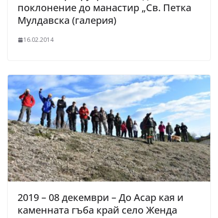
поклонение до манастир „Св. Петка
Мулдавска (галерия)
16.02.2014
2019 – 08 декември – До Асар кая и
каменната гъба край село Женда