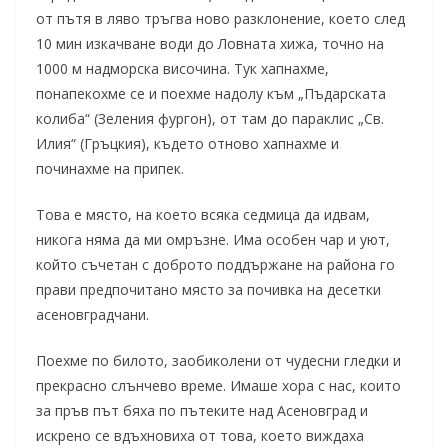
от пътя в ляво тръгва ново разклонение, което след
10 мин изкачване води до Ловната хижа, точно на
1000 м надморска височина. Тук хапнахме,
понапекохме се и поехме надолу към „Пъдарската
колиба“ (Зеления фургон), от там до параклис „Св.
Илия“ (Гръцкия), където отново хапнахме и
починахме на припек.
Това е място, на което всяка седмица да идвам,
никога няма да ми омръзне. Има особен чар и уют,
който съчетан с доброто поддържане на района го
прави предпочитано място за почивка на десетки
асеновградчани.
Поехме по билото, заобиколени от чудесни гледки и
прекрасно слънчево време. Имаше хора с нас, които
за пръв път бяха по пътеките над Асеновград и
искрено се вдъхновиха от това, което виждаха