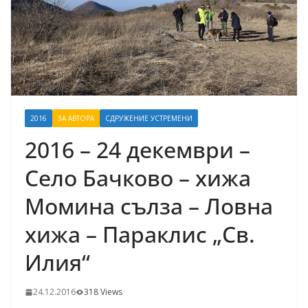
2016
ЗА АВТОРА
СДРУЖЕНИЕ УСТРЕМЕНИ
2016 – 24 декември –
Село Бачково – хижа
Момина сълза – Ловна
хижа – Параклис „Св.
Илия“
24.12.2016
318 Views