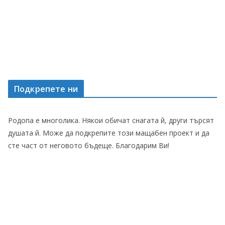
Подкрепете ни
Родопа е многолика. Някои обичат снагата й, други търсят
душата й. Може да подкрепите този мащабен проект и да
сте част от неговото бъдеще. Благодарим Ви!