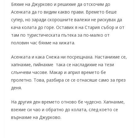
Бяхме на Джурково и решихме да отскочим до
Асенката да го видим какво прави. Времето беше
супер, но заради скорошните валежи не рискувах да
кача колата до горе. Оставих я на Стария събор и от
там по туристическата пътека за по-малко от
половин час бяхме на хижата.
Асенката и кака Снежа ни посрещнаха. Настанихме се,
хапнахме, пийнахме така се насладихме на тези
слънчеви часове. Макар и април времето бе
пролетно. Това, разбира се се отнасяше само за през
деня.
На другия ден времето отново бе чудесно. Хапнахме,
взехме си чао и обратно до колата, след което се
върнахме на Джурково.