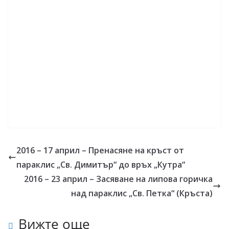
2016 – 17 април – Пренасяне на кръст от
параклис „Св. Димитър“ до връх „Кутра“
2016 – 23 април – Засяване на липова горичка
над параклис „Св. Петка“ (Кръста)
Вижте още