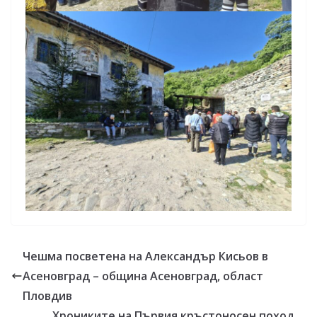
Чешма посветена на Александър Кисьов в
Асеновград – община Асеновград, област
Пловдив
Хрониките на Първия кръстоносен поход