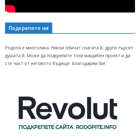
Подкрепете ни
Родопа е многолика. Някои обичат снагата й, други търсят
душата й. Може да подкрепите този мащабен проект и да
сте част от неговото бъдеще. Благодарим Ви!