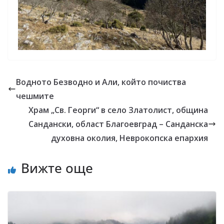
Водното Безводно и Али, който почиства
чешмите
Храм „Св. Георги“ в село Златолист, община
Сандански, област Благоевград – Санданска
духовна околия, Неврокопска епархия
Вижте още