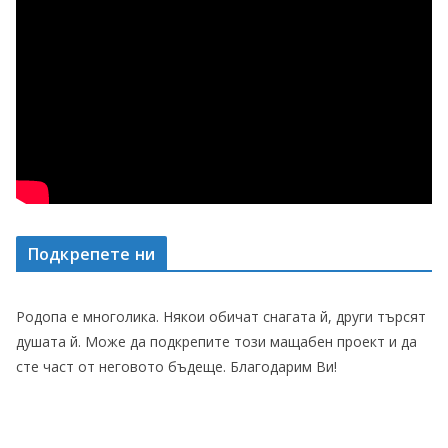
Подкрепете ни
Родопа е многолика. Някои обичат снагата й, други търсят
душата й. Може да подкрепите този мащабен проект и да
сте част от неговото бъдеще. Благодарим Ви!