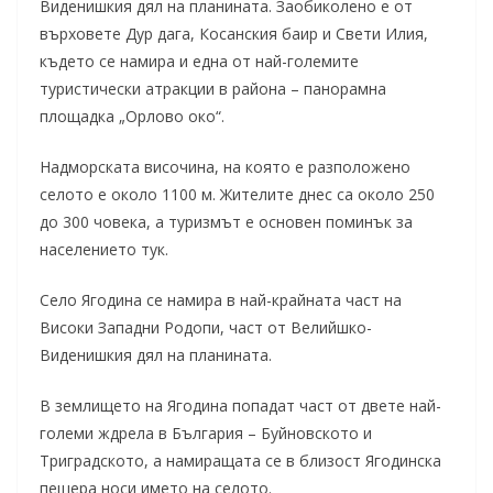
Виденишкия дял на планината. Заобиколено е от
върховете Дур дага, Косанския баир и Свети Илия,
където се намира и една от най-големите
туристически атракции в района – панорамна
площадка „Орлово око“.
Надморската височина, на която е разположено
селото е около 1100 м. Жителите днес са около 250
до 300 човека, а туризмът е основен поминък за
населението тук.
Село Ягодина се намира в най-крайната част на
Високи Западни Родопи, част от Велийшко-
Виденишкия дял на планината.
В землището на Ягодина попадат част от двете най-
големи ждрела в България – Буйновското и
Триградското, а намиращата се в близост Ягодинска
пещера носи името на селото.