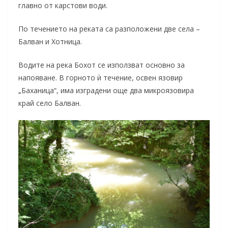
главно от карстови води.
По течението на реката са разположени две села –
Балван и Хотница.
Водите на река Бохот се използват основно за
напояване. В горното ѝ течение, освен язовир
„Баханица“, има изградени още два микроязовира
край село Балван.