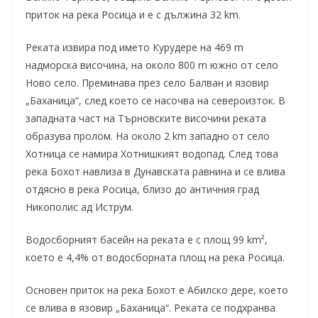
приток на река Росица и е с дължина 32 km.
Реката извира под името Курудере на 469 m
надморска височина, на около 800 m южно от село
Ново село. Преминава през село Балван и язовир
„Баханица“, след което се насочва на североизток. В
западната част на Търновските височини реката
образува пролом. На около 2 km западно от село
Хотница се намира Хотнишкият водопад. След това
река Бохот навлиза в Дунавската равнина и се влива
отдясно в река Росица, близо до античния град
Никополис ад Иструм.
Водосборният басейн на реката е с площ 99 km²,
което е 4,4% от водосборната площ на река Росица.
Основен приток на река Бохот е Абилско дере, което
се влива в язовир „Баханица“. Реката се подхранва