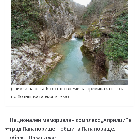
(снимки на река Бохот по време на преминаването и
по Хотнишката екопътека)
Национален мемориален комплекс „Априлци“ в
град Панагюрище – община Панагюрище,
област Пазарджик