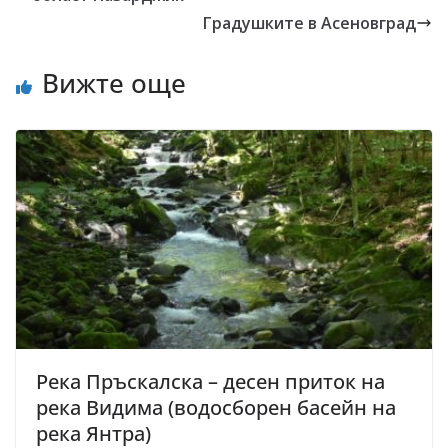
Градушките в Асеновград
Вижте още
Река Пръскалска – десен приток на
река Видима (водосборен басейн на
река Янтра)