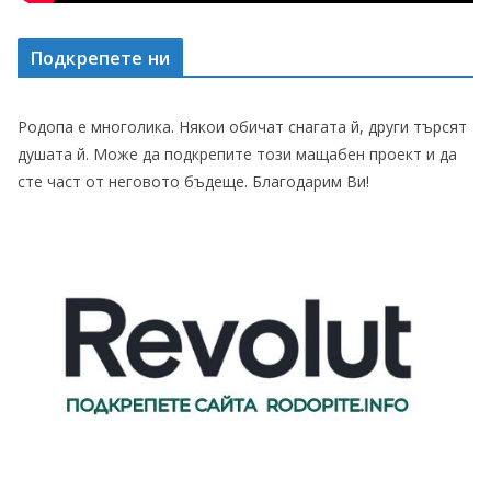
Подкрепете ни
Родопа е многолика. Някои обичат снагата й, други търсят
душата й. Може да подкрепите този мащабен проект и да
сте част от неговото бъдеще. Благодарим Ви!