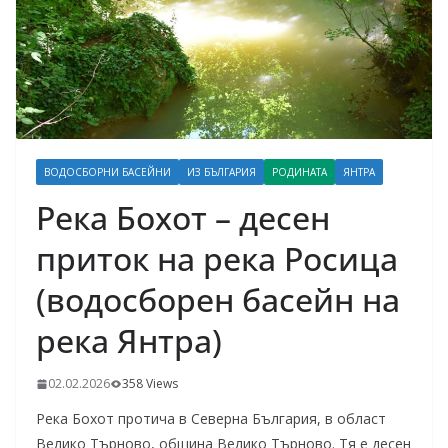
ВОДОСБОРНИ БАСЕЙНИ
ИЗ БЪЛГАРИЯ
РОДИНАТА
ЯНТРА
Река Бохот – десен
приток на река Росица
(водосборен басейн на
река Янтра)
02.02.2026
358 Views
Река Бохот протича в Северна България, в област
Велико Търново, община Велико Търново. Тя е десен