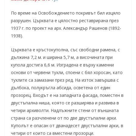
По време на Освобождението покривът бил изцяло
разрушен. Църквата е цялостно реставрирана през
1937 г. по проект на арх. Александър Рашенов (1892-
1938).
Църквата е кръстокуполна, със свободни рамена, с
дължина 7,2 м. и ширина 5,7 м, а височината при
купола достига 6,6 м. Изградена е върху каменни
основи от червени тухли, споени с бял хоросан, като
тухлите са замазани през ред. На изток завършва с
дълбока, полукръгла абсида, осветена от един
прозорец. Входът е на западната фасада, поместен в
двустъпална ниша, която се разширява и развива в
четири архиволти. Надлъжните стени от външната
страна са разчленени от по две двустъпални арки.
Куполът е опасан от дванадесет двустъпални арки, в
четири от които са вместени прозорци.