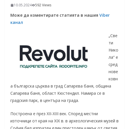
10.05.2024
592 Views
Може да коментирате статията в нашия
Viber
канал
„Све
ти
Нико
ла“ е
сред
нове
ковн
а българска църква в град Сапарева баня, община
Сапарева баня, област Кюстендил. Намира се в
градския парк, в центъра на града.
Построена е през XII-XIII век. Според местни
източници от края на XIX в. в археологическия музей в
София бил изпратен един престолен камък от светия