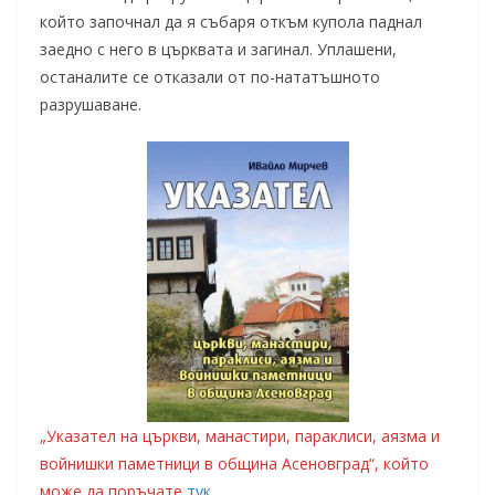
който започнал да я събаря откъм купола паднал
заедно с него в църквата и загинал. Уплашени,
останалите се отказали от по-нататъшното
разрушаване.
„Указател на църкви, манастири, параклиси, аязма и
войнишки паметници в община Асеновград“, който
може да поръчате
тук