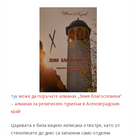
тук
може да поръчате алманах „Земя благословена“
– алманах за религиозен туризъм в Асеновградския
край
Църквата е била изцяло изписана отвътре, като от
стенописите до днес са запазени само отделни