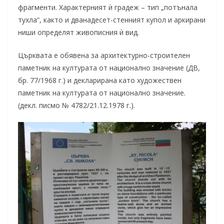
фрагменти. Характерният ѝ градеж – тип „потънала
тухла“, както и дванадесет-стенният купол и аркирани
ниши определят живописния ѝ вид.
Църквата е обявена за архитектурно-строителен
паметник на културата от национално значение (ДВ,
бр. 77/1968 г.) и декларирана като художествен
паметник на културата от национално значение.
(декл. писмо № 4782/21.12.1978 г.).