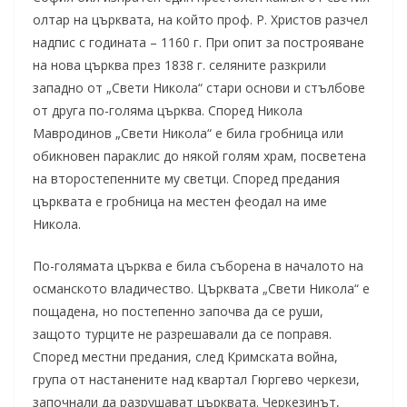
олтар на църквата, на който проф. Р. Христов разчел
надпис с годината – 1160 г. При опит за построяване
на нова църква през 1838 г. селяните разкрили
западно от „Свети Никола“ стари основи и стълбове
от друга по-голяма църква. Според Никола
Мавродинов „Свети Никола“ е била гробница или
обикновен параклис до някой голям храм, посветена
на второстепенните му светци. Според предания
църквата е гробница на местен феодал на име
Никола.
По-голямата църква е била съборена в началото на
османското владичество. Църквата „Свети Никола“ е
пощадена, но постепенно започва да се руши,
защото турците не разрешавали да се поправя.
Според местни предания, след Кримската война,
група от настанените над квартал Гюргево черкези,
започнали да разрушават църквата. Черкезинът,