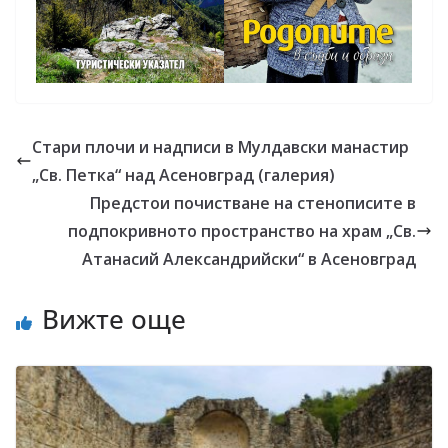
Стари плочи и надписи в Мулдавски манастир
„Св. Петка“ над Асеновград (галерия)
Предстои почистване на стенописите в
подпокривното пространство на храм „Св.
Атанасий Александрийски“ в Асеновград
Вижте още