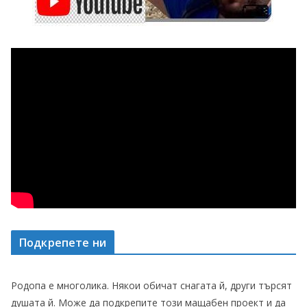
Подкрепете ни
Родопа е многолика. Някои обичат снагата й, други търсят
душата й. Може да подкрепите този мащабен проект и да