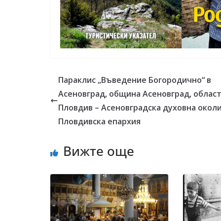
Параклис „Въведение Богородично“ в
Асеновград, община Асеновград, облас
Пловдив – Асеновградска духовна околи
Пловдивска епархия
Вижте още