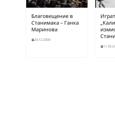
Благовещение в
Игра
Станимака – Ганка
„Кали
Маринова
измис
Стан
20.12.2000
11.03.2