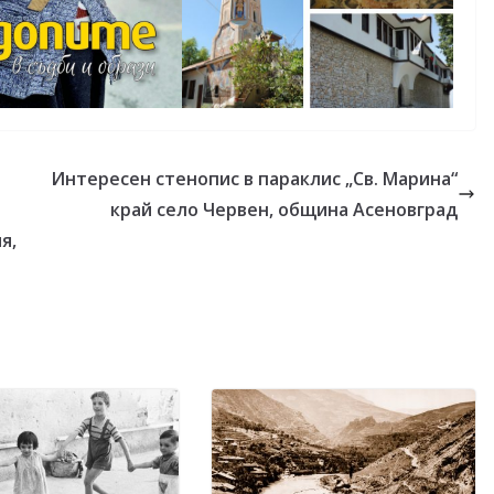
Интересен стенопис в параклис „Св. Марина“
т
край село Червен, община Асеновград
я,