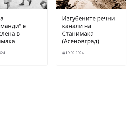
та
Изгубените речни
манди“ е
канали на
лена в
Станимака
имака
(Асеновград)
024
19.02.2024