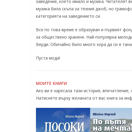
заведение, което имало и музика. Читателят 
музика била скъпа за техния джоб, но грамофо
категорията на заведението си.
Все по това време е образуван и първият фонд
за обществено хранене. Най-популярна мелоди
Верди. Обичайно било много хора да си я тана
Пуста мода!
МОИТЕ КНИГИ
Ако ви е харесала тази история, впечатление,
Натиснете върху желаната от вас книга за ин