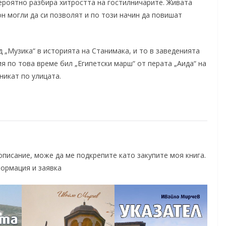
вероятно разбира хитростта на гостилничарите. Живата
н могли да си позволят и по този начин да повишат
 „Музика“ в историята на Станимака, и то в заведенията
я по това време бил „Египетски марш“ от перата „Аида“ на
никат по улицата.
 описание, може да ме подкрепите като закупите моя книга.
формация и заявка