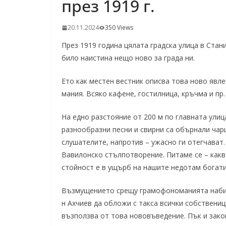
през 1919 г.
20.11.2024
350 Views
През 1919 година цялата градска улица в Стан
било наистина нещо ново за града ни.
Ето как местен вестник описва това ново явл
мания. Всяко кафене, гостилница, кръчма и пр
На едно разстояние от 200 м по главната улиц
разнообразни песни и свирни са обърнали чар
слушателите, напротив – ужасно ги отегчават
Вавилонско стълпотворение. Питаме се – какв
стойност е в ущърб на нашите недотам богати
Възмущението срещу грамофономанията набира
н Ахчиев да обложи с такса всички собствениц
възползва от това нововъведение. Пък и зако