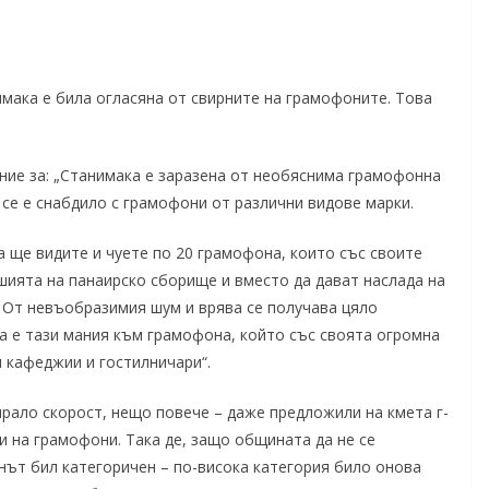
имака е била огласяна от свирните на грамофоните. Това
ение за: „Станимака е заразена от необяснима грамофонна
. се е снабдило с грамофони от различни видове марки.
а ще видите и чуете по 20 грамофона, които със своите
шията на панаирско сборище и вместо да дават наслада на
. От невъобразимия шум и врява се получава цяло
а е тази мания към грамофона, който със своята огромна
 кафеджии и гостилничари“.
ло скорост, нещо повече – даже предложили на кмета г-
и на грамофони. Така де, защо общината да не се
нът бил категоричен – по-висока категория било онова