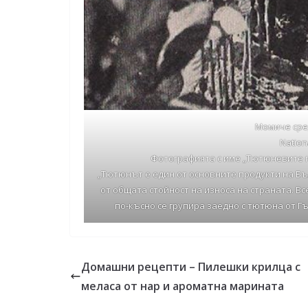
Момиче сре
Nation
Фотографията с име „Тютюневите п
„Тютюнът е един от основните продукти на Бъ
от общата стойност на износа на страната. Вс
по-късно се групира заедно с тютюна от Гъ
Домашни рецепти – Пилешки крилца с
меласа от нар и ароматна марината