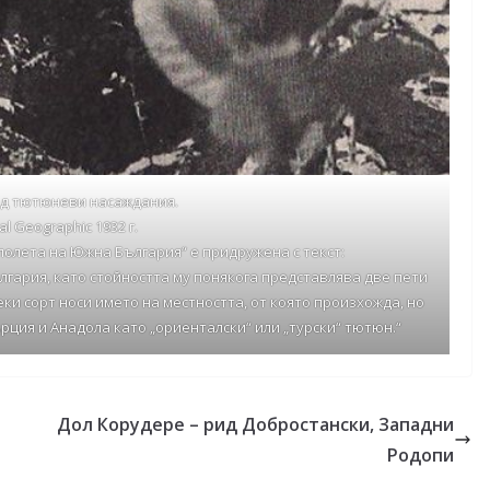
д тютюневи насаждания.
al Geographic 1932 г.
олета на Южна България“ е придружена с текст:
лгария, като стойността му понякога представлява две пети
еки сорт носи името на местността, от която произхожда, но
рция и Анадола като „ориенталски“ или „турски“ тютюн.“
Дол Корудере – рид Добростански, Западни
Родопи