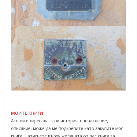
МОИТЕ КНИГИ
Ако ви е харесала тази история, впечатление,
описание, може да ме подкрепите като закупите моя
книга. Натиснете върху желаната от вас книга за