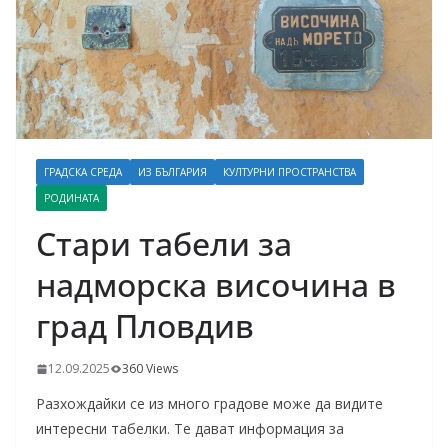
ГРАДСКА СРЕДА
ИЗ БЪЛГАРИЯ
КУЛТУРНИ ПРОСТРАНСТВА
РОДИНАТА
Стари табели за
надморска височина в
град Пловдив
12.09.2025
360 Views
Разхождайки се из много градове може да видите
интересни табелки. Те дават информация за