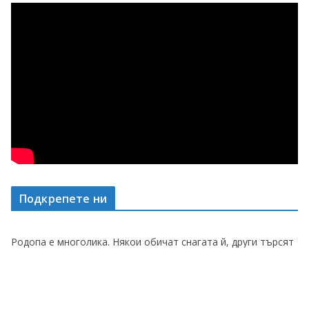
Подкрепете ни
Родопа е многолика. Някои обичат снагата й, други търсят
душата й. Може да подкрепите този мащабен проект и да
сте част от неговото бъдеще. Благодарим Ви!