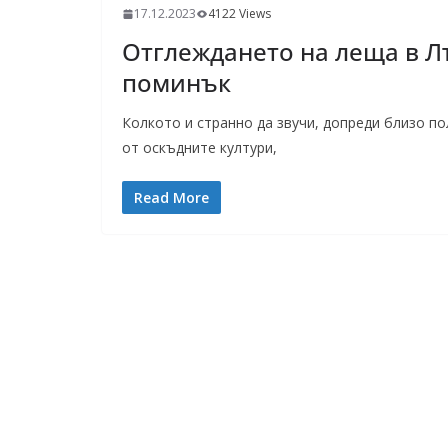
17.12.2023
4122 Views
Отглеждането на леща в Л
поминък
Колкото и странно да звучи, допреди близо п
от оскъдните култури,
Read More