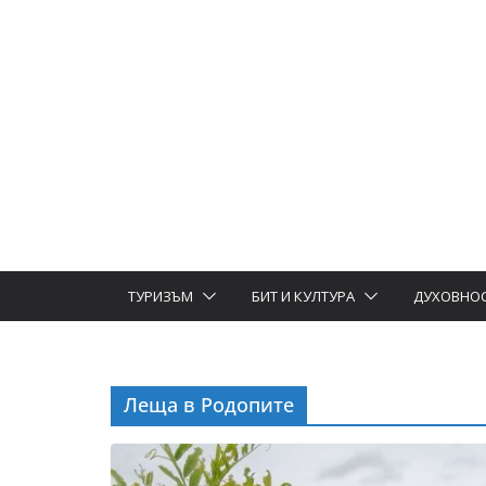
ТУРИЗЪМ
БИТ И КУЛТУРА
ДУХОВНО
Леща в Родопите