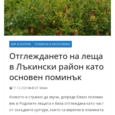
БИТ И КУЛТУРА
ПОМИНЪК И ИКОНОМИКА
Отглеждането на леща
в Лъкински район като
основен поминък
17.12.2023
4121 Views
Колкото и странно да звучи, допреди близо половин
век в Родопите лещата е била отглеждана като част
от оскъдните култури, които са виреели в планината.