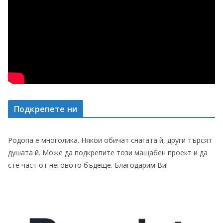
Подкрепете ни
Родопа е многолика. Някои обичат снагата й, други търсят
душата й. Може да подкрепите този мащабен проект и да
сте част от неговото бъдеще. Благодарим Ви!