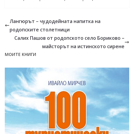
Лангюрът – чудодейната напитка на
родопските столетници
Салих Пашов от родопското село Бориково –
майсторът на истинското сирене
МОИТЕ КНИГИ