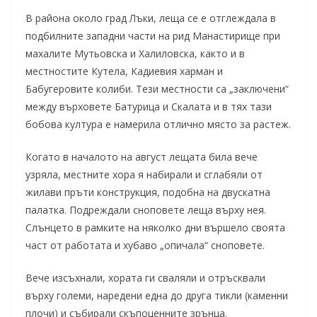
В района около град Лъки, леща се е отглеждала в
подбилните западни части на рид Манастирище при
махалите Мутьовска и Халиловска, както и в
местностите Кутела, Кадиевия харман и
Бабугеровите колиби. Тези местности са „заключени“
между върховете Батурица и Скалата и в тях тази
бобова култура е намерила отлично място за растеж.
Когато в началото на август лещата била вече
узряла, местните хора я набирали и сглабяли от
жилави пръти конструкция, подобна на двускатна
палатка. Подреждали сноповете леща върху нея.
Слънцето в рамките на няколко дни вършело своята
част от работата и хубаво „опичала“ сноповете.
Вече изсъхнали, хората ги сваляли и отръсквали
върху големи, наредени една до друга тикли (каменни
плочи) и събирали скъпоценните зрънца.