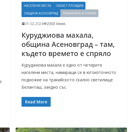
НАСЕЛЕНИ МЕСТА
ОБЛАСТ ПЛОВДИВ
ОБЩИНА АСЕНОВГРАД
ПЛАНИНАТА И ХОРАТА
01.02.2024
2303 Views
Куруджиова махала,
община Асеновград – там,
където времето е спряло
Куруджиова махала е едно от четирите
населени места, намиращи се в югоизточното
,
подножие на тракийското скално светилище
е
Беланташ, заедно със
Read More