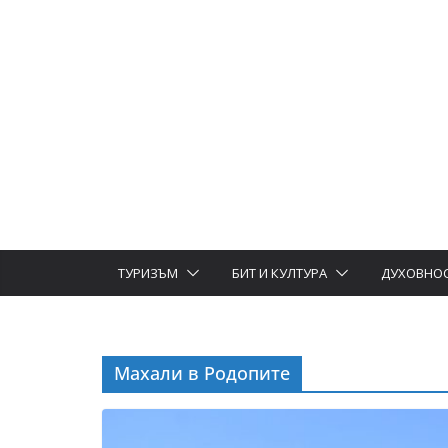
ТУРИЗЪМ
БИТ И КУЛТУРА
ДУХОВНО
Махали в Родопите