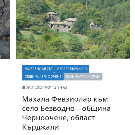
НАСЕЛЕНИ МЕСТА
ОБЛАСТ КЪРДЖАЛИ
ОБЩИНА ЧЕРНООЧЕНЕ
ПЛАНИНАТА И ХОРАТА
09.01.2024
3112 Views
Махала Февзиолар към
село Безводно – община
Черноочене, област
Кърджали