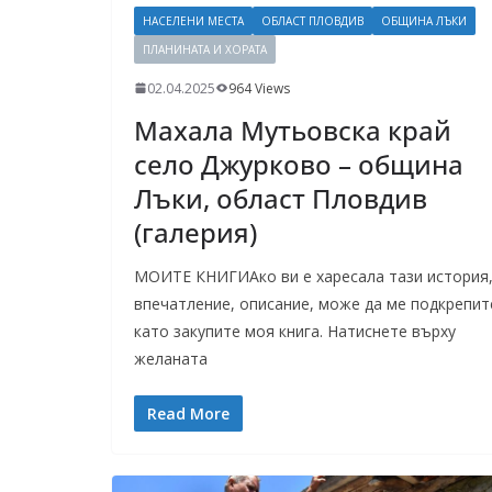
НАСЕЛЕНИ МЕСТА
ОБЛАСТ ПЛОВДИВ
ОБЩИНА ЛЪКИ
ПЛАНИНАТА И ХОРАТА
02.04.2025
964 Views
Махала Мутьовска край
село Джурково – община
Лъки, област Пловдив
(галерия)
МОИТЕ КНИГИАко ви е харесала тази история
впечатление, описание, може да ме подкрепит
като закупите моя книга. Натиснете върху
желаната
Read More