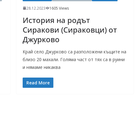
28.12.2023
1605 Views
История на родът
Сиракови (Сираковци) от
Джурково
Край село Джурково са разположени къщите на
близо 20 махали. Голяма част от тях са в руини
и нямаме никаква
Read More