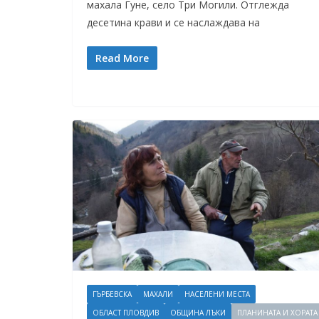
махала Гуне, село Три Могили. Отглежда
десетина крави и се наслаждава на
Read More
ГЪРБЕВСКА
МАХАЛИ
НАСЕЛЕНИ МЕСТА
ОБЛАСТ ПЛОВДИВ
ОБЩИНА ЛЪКИ
ПЛАНИНАТА И ХОРАТА