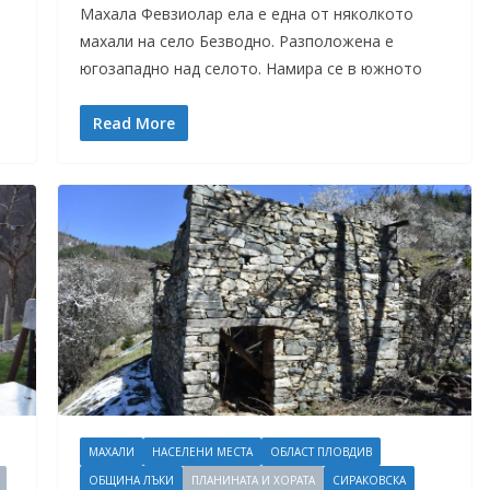
Махала Февзиолар ела е една от няколкото
махали на село Безводно. Разположена е
югозападно над селото. Намира се в южното
Read More
МАХАЛИ
НАСЕЛЕНИ МЕСТА
ОБЛАСТ ПЛОВДИВ
ОБЩИНА ЛЪКИ
ПЛАНИНАТА И ХОРАТА
СИРАКОВСКА