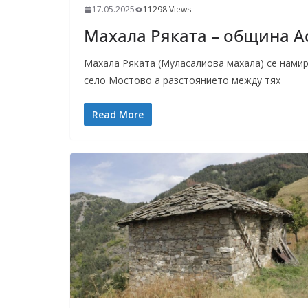
17.05.2025
11298 Views
Махала Ряката – община А
Махала Ряката (Муласалиова махала) се намир
село Мостово а разстоянието между тях
Read More