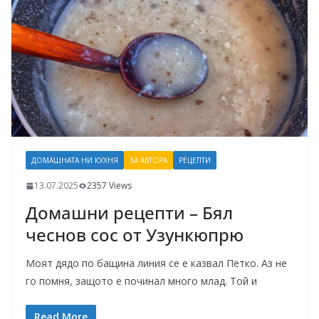
ДОМАШНАТА НИ КУХНЯ
ЗА АВТОРА
РЕЦЕПТИ
13.07.2025
2357 Views
Домашни рецепти – Бял
чеснов сос от Узункюпрю
Моят дядо по бащина линия се е казвал Петко. Аз не
го помня, защото е починал много млад. Той и
Read More