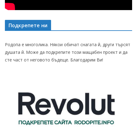
Подкрепете ни
Родопа е многолика. Някои обичат снагата й, други търсят
душата й. Може да подкрепите този мащабен проект и да
сте част от неговото бъдеще. Благодарим Ви!