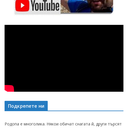
Подкрепете ни
Родопа е многолика. Някои обичат снагата й, други търсят