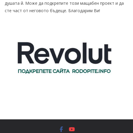
душата й. Може да подкрепите този мащабен проект и да
сте част от неговото бъдеще. Благодарим Ви!