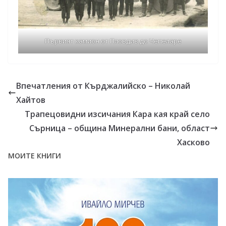
Първият камион от Пловдив до Чепеларе
Впечатления от Кърджалийско – Николай
Хайтов
Трапецовидни изсичания Кара кая край село
Сърница – община Минерални бани, област
Хасково
МОИТЕ КНИГИ