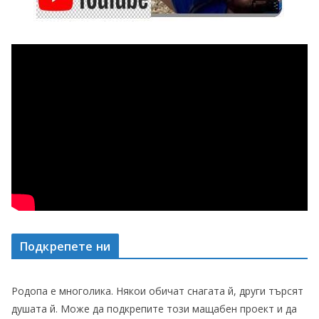
Подкрепете ни
Родопа е многолика. Някои обичат снагата й, други търсят
душата й. Може да подкрепите този мащабен проект и да