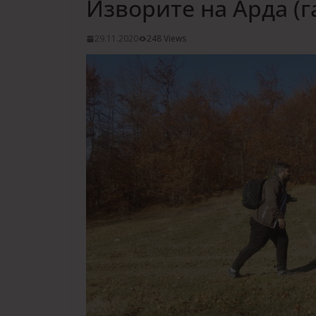
Изворите на Арда (г
29.11.2020
248 Views