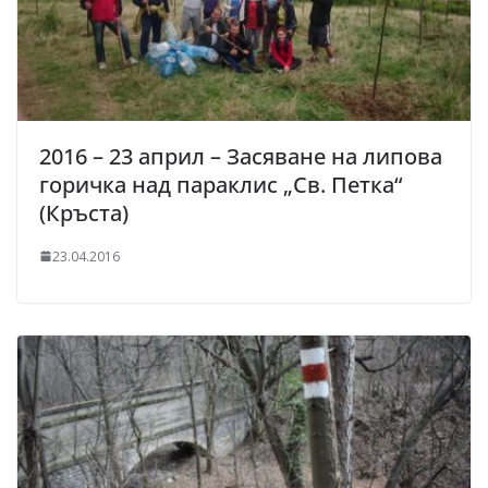
2016 – 23 април – Засяване на липова
горичка над параклис „Св. Петка“
(Кръста)
23.04.2016