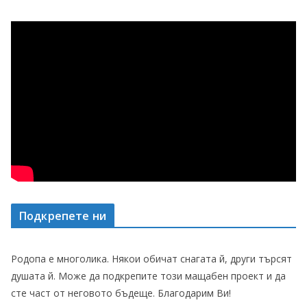
Подкрепете ни
Родопа е многолика. Някои обичат снагата й, други търсят
душата й. Може да подкрепите този мащабен проект и да
сте част от неговото бъдеще. Благодарим Ви!