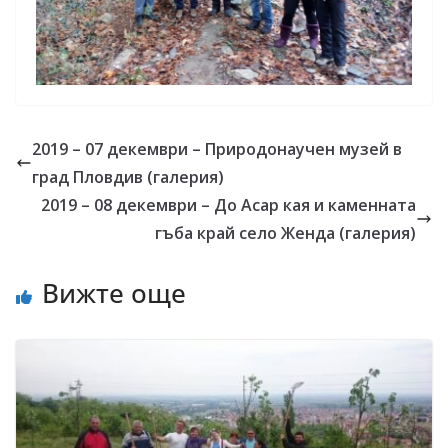
2019 – 07 декември – Природонаучен музей в
град Пловдив (галерия)
2019 – 08 декември – До Асар кая и каменната
гъба край село Женда (галерия)
Вижте още