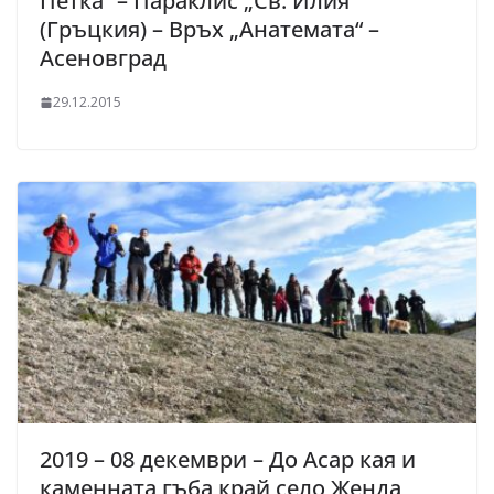
Петка“ – Параклис „Св. Илия“
(Гръцкия) – Връх „Анатемата“ –
Асеновград
29.12.2015
2019 – 08 декември – До Асар кая и
каменната гъба край село Женда