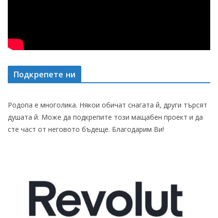
Подкрепете ни
Родопа е многолика. Някои обичат снагата й, други търсят
душата й. Може да подкрепите този мащабен проект и да
сте част от неговото бъдеще. Благодарим Ви!