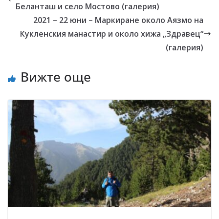
Беланташ и село Мостово (галерия)
2021 – 22 юни – Маркиране около Аязмо на
Кукленския манастир и около хижа „Здравец“
(галерия)
Вижте още