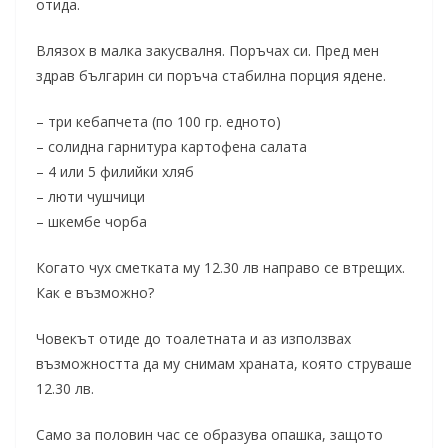
отида.
Влязох в малка закусвалня. Поръчах си. Пред мен
здрав българин си поръча стабилна порция ядене.
– три кебапчета (по 100 гр. едното)
– солидна гарнитура картофена салата
– 4 или 5 филийки хляб
– люти чушчици
– шкембе чорба
Когато чух сметката му 12.30 лв направо се втрещих.
Как е възможно?
Човекът отиде до тоалетната и аз използвах
възможността да му снимам храната, която струваше
12.30 лв.
Само за половин час се образува опашка, защото