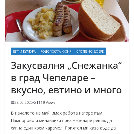
БИТ И КУЛТУРА
РОДОПСКАТА КУХНЯ
СГОТВЕНО ДОБРЕ
Закусвалня „Снежанка“
в град Чепеларе –
вкусно, евтино и много
28.05.2025
1119 Views
В началото на май. имах работа нагоре към
Пампорово и минавайки през Чепеларе реших да
хапна един крем карамел. Приятел ми каза къде да