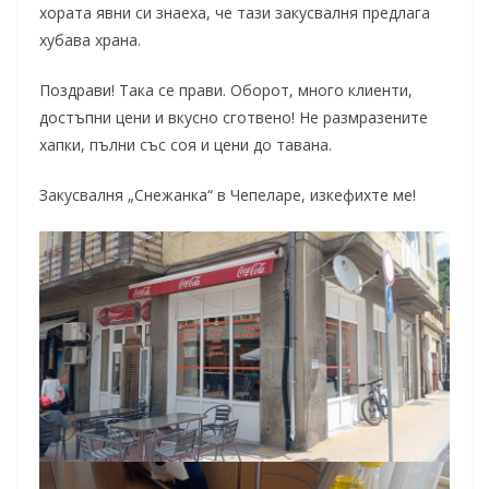
хората явни си знаеха, че тази закусвалня предлага
хубава храна.
Поздрави! Така се прави. Оборот, много клиенти,
достъпни цени и вкусно сготвено! Не размразените
хапки, пълни със соя и цени до тавана.
Закусвалня „Снежанка“ в Чепеларе, изкефихте ме!