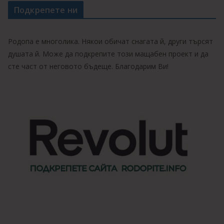
Подкрепете ни
Родопа е многолика. Някои обичат снагата й, други търсят
душата й. Може да подкрепите този мащабен проект и да
сте част от неговото бъдеще. Благодарим Ви!