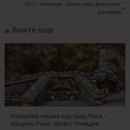
2017 – 04 януари – Екопътека „Бяла река“
(галерия)
Вижте още
Назърова чешма над град Лъки –
община Лъки, област Пловдив