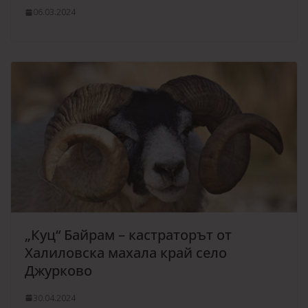
06.03.2024
„Куц“ Байрам – кастраторът от
Халиловска махала край село
Джурково
30.04.2024