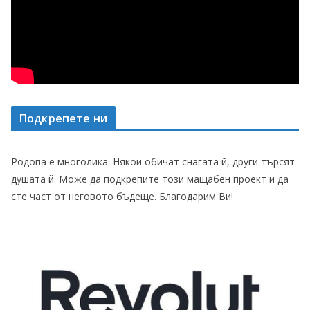
Подкрепете ни
Родопа е многолика. Някои обичат снагата й, други търсят
душата й. Може да подкрепите този мащабен проект и да
сте част от неговото бъдеще. Благодарим Ви!