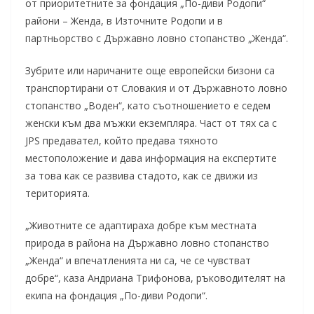
от приоритетните за фондация „По-диви Родопи“
райони – Женда, в Източните Родопи и в
партньорство с Държавно ловно стопанство „Женда“.
Зубрите или наричаните още европейски бизони са
транспортирани от Словакия и от Държавното ловно
стопанство „Воден“, като съотношението е седем
женски към два мъжки екземпляра. Част от тях са с
JPS предавател, който предава тяхното
местоположение и дава информация на експертите
за това как се развива стадото, как се движи из
територията.
„Животните се адаптираха добре към местната
природа в района на Държавно ловно стопанство
„Женда“ и впечатленията ни са, че се чувстват
добре“, каза Андриана Трифонова, ръководителят на
екипа на фондация „По-диви Родопи“.