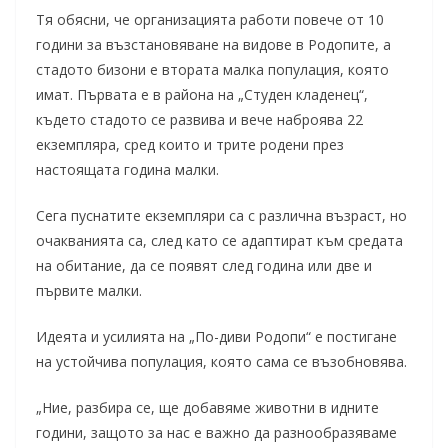
Тя обясни, че организацията работи повече от 10
години за възстановяване на видове в Родопите, а
стадото бизони е втората малка популация, която
имат. Първата е в района на „Студен кладенец“,
където стадото се развива и вече наброява 22
екземпляра, сред които и трите родени през
настоящата година малки.
Сега пуснатите екземпляри са с различна възраст, но
очакванията са, след като се адаптират към средата
на обитание, да се появят след година или две и
първите малки.
Идеята и усилията на „По-диви Родопи“ е постигане
на устойчива популация, която сама се възобновява.
„Ние, разбира се, ще добавяме животни в идните
години, защото за нас е важно да разнообразяваме