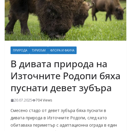
ПРИРОДА
ТУРИЗЪМ
ФЛОРА И ФАУНА
В дивата природа на
Източните Родопи бяха
пуснати девет зубъра
20.07.2025
704 Views
Смесено стадо от девет зубъра бяха пуснати в
дивата природа в Източните Родопи, след като
обитаваха периметър с адаптационна ограда в един