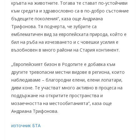
кръвта на животните. Тогава те стават по-устойчиви
към средата и здравословно са в по-добро състояние
бъдещите поколения“, каза още Андриана
Трифонова. Тя подчерта, че зубрите са
емблематичен вид за европейската природа, който е
бил на ръба на изчезването и с човешки усилия е
възобновен в много райони на Стария континент.
„Европейският бизон в Родопите е добавка към
другите тревопасни местни видове в региона, които
наблюдаваме – благородни елени, елени лопатари,
диви коне. Те участват много активно в процеса на
поддържане на откритите пространства и
мозаечността на местообитанията“, каза още
Андриана Трифонова.
източник БТА