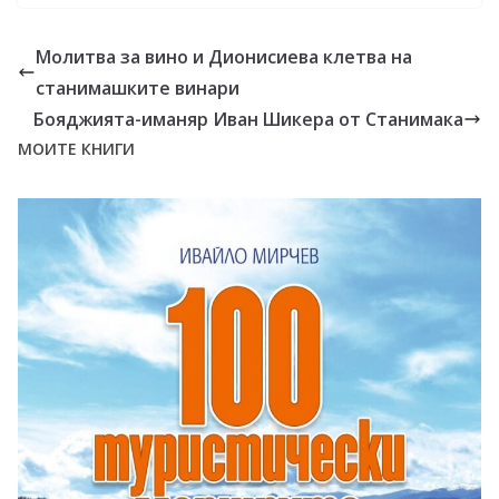
Молитва за вино и Дионисиева клетва на
станимашките винари
Бояджията-иманяр Иван Шикера от Станимака
МОИТЕ КНИГИ