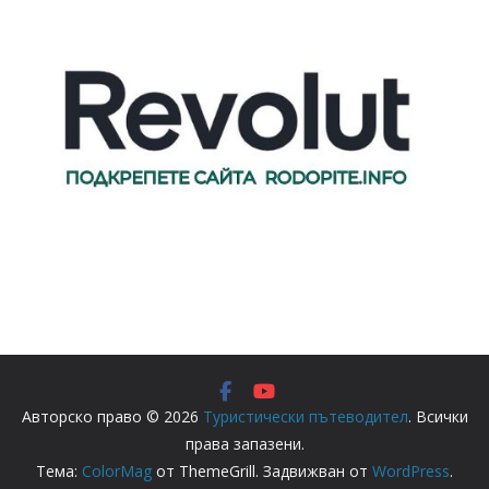
Авторско право © 2026
Туристически пътеводител
. Всички
права запазени.
Тема:
ColorMag
от ThemeGrill. Задвижван от
WordPress
.