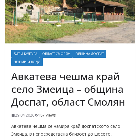
БИТ И КУЛТУРА
ОБЛАСТ СМОЛЯН
ОБЩИНА ДОСПАТ
ЧЕШМИ И ВОДИ
Авкатева чешма край
село Змеица – община
Доспат, област Смолян
29.04.2026
187 Views
Авкатева чешма се намира край доспатското село
Змеица, в непосредствена близост до шосето,