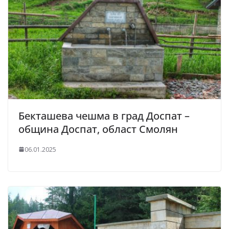
Бекташева чешма в град Доспат –
община Доспат, област Смолян
06.01.2025