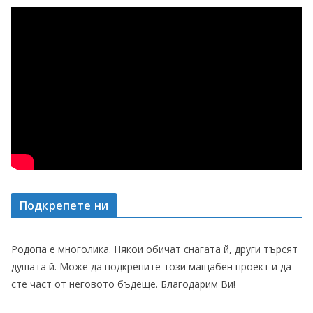
Подкрепете ни
Родопа е многолика. Някои обичат снагата й, други търсят
душата й. Може да подкрепите този мащабен проект и да
сте част от неговото бъдеще. Благодарим Ви!