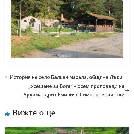
История на село Балкан махала, община Лъки
„Усещане за Бога“ – осем проповеди на
Архимандрит Емилиян Симонопетритски
Вижте още