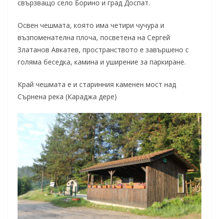
свързващо село Борино и град Доспат.
Освен чешмата, която има четири чучура и
възпоменателна плоча, посветена на Сергей
Златанов Авкатев, пространството е завършено с
голяма беседка, камина и уширение за паркиране.
Край чешмата е и старинния каменен мост над
Сърнена река (Караджа дере)