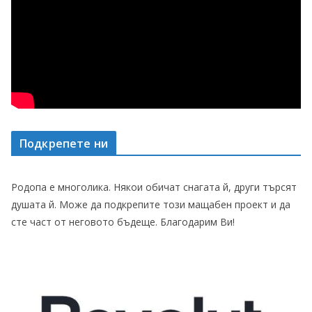
Подкрепете ни
Родопа е многолика. Някои обичат снагата й, други търсят
душата й. Може да подкрепите този мащабен проект и да
сте част от неговото бъдеще. Благодарим Ви!