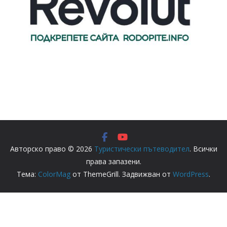
Авторско право © 2026
Туристически пътеводител
. Всички
права запазени.
Тема:
ColorMag
от ThemeGrill. Задвижван от
WordPress
.