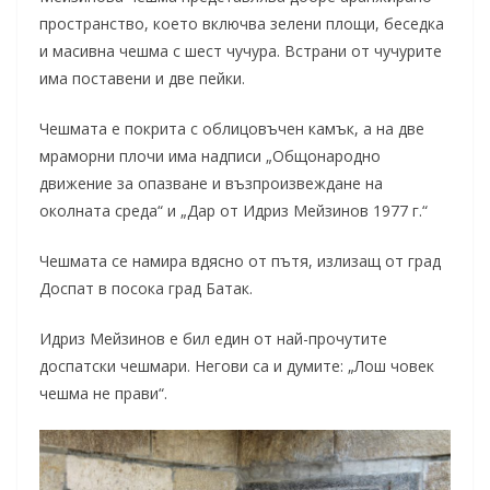
пространство, което включва зелени площи, беседка
и масивна чешма с шест чучура. Встрани от чучурите
има поставени и две пейки.
Чешмата е покрита с облицовъчен камък, а на две
мраморни плочи има надписи „Общонародно
движение за опазване и възпроизвеждане на
околната среда“ и „Дар от Идриз Мейзинов 1977 г.“
Чешмата се намира вдясно от пътя, излизащ от град
Доспат в посока град Батак.
Идриз Мейзинов е бил един от най-прочутите
доспатски чешмари. Негови са и думите: „Лош човек
чешма не прави“.