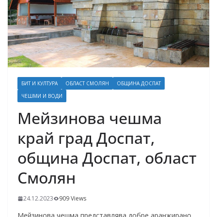
БИТ И КУЛТУРА
ОБЛАСТ СМОЛЯН
ОБЩИНА ДОСПАТ
ЧЕШМИ И ВОДИ
Мейзинова чешма
край град Доспат,
община Доспат, област
Смолян
24.12.2023
909 Views
Мейзинова чешма представлява добре аранжирано