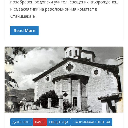
позабравен родопски учител, свещеник, възрожденец
и съзаклятник на революционния комитет в
Станимака е
Read More
ДУХОВНОСТ
ПАМЕТ
СВЕЩЕНИЦИ
СТАНИМАКА/АСЕНОВГРАД