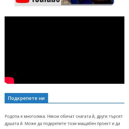
Подкрепете ни
Родопа е многолика. Някои обичат снагата й, други търсят
душата й. Може да подкрепите този мащабен проект и да