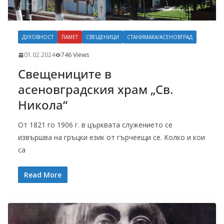
ДУХОВНОСТ
ПАМЕТ
СВЕЩЕНИЦИ
СТАНИМАКА/АСЕНОВГРАД
01.02.2024
746 Views
Свещениците в
асеновградския храм „Св.
Никола“
От 1821 го 1906 г. в църквата служението се
извършва на гръцки език от гърчеещи се. Колко и кои
са
Read More