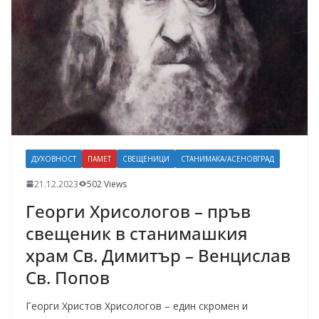
ДУХОВНОСТ
ПАМЕТ
СВЕЩЕНИЦИ
СТАНИМАКА/АСЕНОВГРАД
21.12.2023
502 Views
Георги Хрисологов – пръв
свещеник в станимашкия
храм Св. Димитър – Венцислав
Св. Попов
Георги Христов Хрисологов – един скромен и