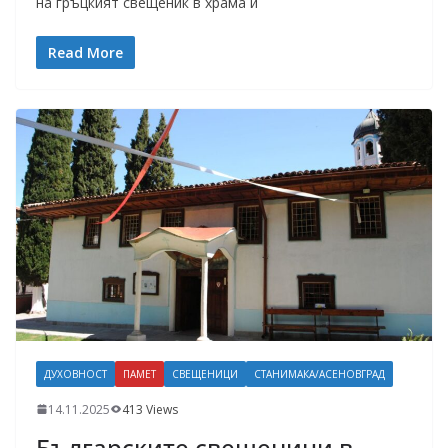
на гръцкият свещеник в храма и
Read More
ДУХОВНОСТ
ПАМЕТ
СВЕЩЕНИЦИ
СТАНИМАКА/АСЕНОВГРАД
14.11.2025
413 Views
Българските свещеници в