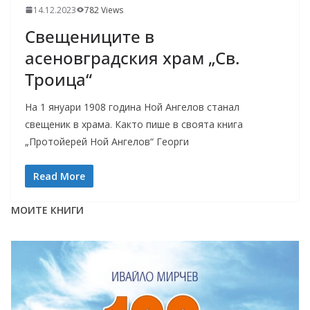
14.12.2023
782 Views
Свещениците в
асеновградския храм „Св.
Троица“
На 1 януари 1908 година Ной Ангелов станал
свещеник в храма. Както пише в своята книга
„Протойерей Ной Ангелов“ Георги
Read More
МОИТЕ КНИГИ