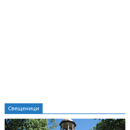
Свещеници