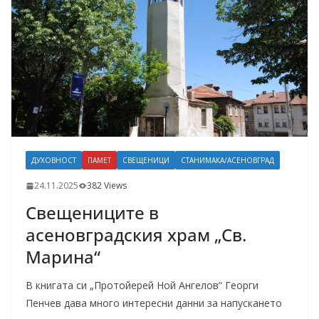
ДУХОВНОСТ
ПАМЕТ
СВЕЩЕНИЦИ
СТАНИМАКА/АСЕНОВГРАД
24.11.2025
382 Views
Свещениците в
асеновградския храм „Св.
Марина“
В книгата си „Протойерей Ной Ангелов“ Георги
Пенчев дава много интересни данни за напускането