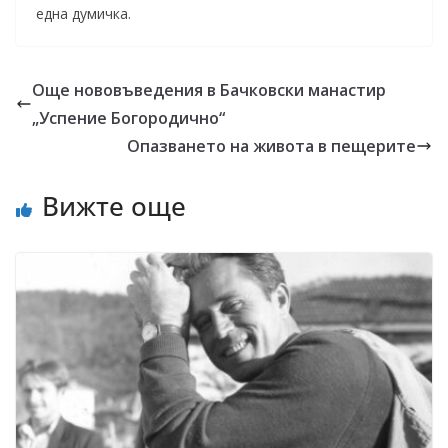
една думичка.
Още нововъведения в Бачковски манастир
„Успение Богородично“
Опазването на живота в пещерите
Вижте още