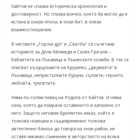
Хайтов не спазва историческа хронология и
достоверност. Но спазва всичко, което би могло да е
истина в онази епоха, в онзи бит, в онези
взаимоотношения.
В неговите „Горски дух“ и „Сватба“ са съчетани
историите за Дели Мехмедя и Салих Гунгаля –
бабаитите на Лъкавица и Лъкинските колиби. В тях се
описват кълдъръмите на Крушево, „джумаята“ в
Лъкавица, непристъпните буруни, сълзите, героите,
любовта, трепетите.
Няма по-голям певец на Родопа от Хайтов. И няма
сила, която да помрачи оставеното и запазено от
него. Защото неговия брилянтен изказ, който е
толкова човешки и същевременно толкова
автентично близък до говора на онзи район, не
оставя никакво съмнение в авторството на всяка