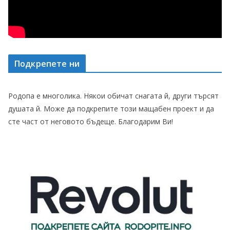
Подкрепете ни
Родопа е многолика. Някои обичат снагата й, други търсят
душата й. Може да подкрепите този мащабен проект и да
сте част от неговото бъдеще. Благодарим Ви!