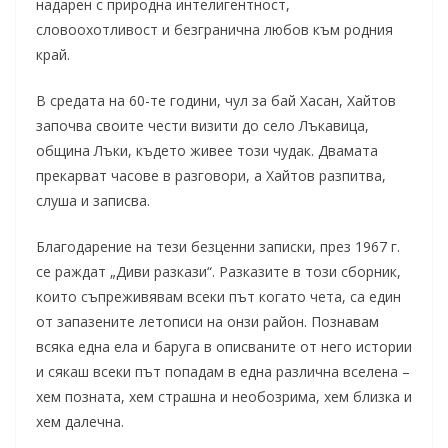
надарен с природна интелигентност,
словоохотливост и безгранична любов към родния
край.
В средата на 60-те години, чул за бай Хасан, Хайтов
започва своите чести визити до село Лъкавица,
община Лъки, където живее този чудак. Двамата
прекарват часове в разговори, а Хайтов разпитва,
слуша и записва.
Благодарение на тези безценни записки, през 1967 г.
се раждат „Диви разкази“. Разказите в този сборник,
които съпреживявам всеки път когато чета, са един
от запазените летописи на онзи район. Познавам
всяка една ела и баруга в описваните от него истории
и сякаш всеки път попадам в една различна вселена –
хем позната, хем страшна и необозрима, хем близка и
хем далечна.