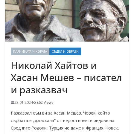
ПЛАНИНАТА И ХОРАТА
СЪДБИ И ОБРАЗИ
Николай Хайтов и
Хасан Мешев – писател
и разказвач
23.01.2024
862 Views
Разказвал съм ви за Хасан Мешев. Човек, който
съдбата е „джаскала“ от недостъпните ридове на
Средните Родопи, Турция че даже и Франция. Човек,