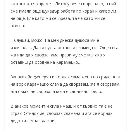
та кога жа я караме… Летосу вече своршвало, а ний
сме имали още шукадър работа по коран и какво ли
не още. Еле като ми се фреза, та че като ми се
вкисна:
– Слушай, можо! На мен днеска душоса ми е
излизала… Да ти пуста остане и сламицата! Още сега
жа ида да я сворза, ама прави му сметка, ако я
оставиш да осовне на Карамецко…
Запалих йе фенерян и торнах сама жена по сряде нощ
на ворх Карамецко слама да сворзвам. Жа я сворзвам,
ага съм я не сворзала кога е слонцено грело…
B анаков момент и сила имаш, и от кьовно та е не
страх! Отидох йе, сворзах сламана и ага се ворнах –
дедо ти легнал да спи.