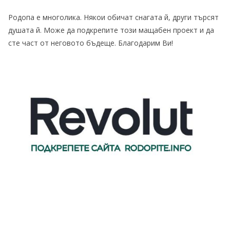
Родопа е многолика. Някои обичат снагата й, други търсят
душата й. Може да подкрепите този мащабен проект и да
сте част от неговото бъдеще. Благодарим Ви!