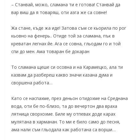
– Станвай, можо, сламана ти е готова! Станвай да
вар виш да я товаряш, оти азга же са совне!
Жа стане, къде жа иде! Затова съм се кьорила по рог
кьовно на фенерь.. Отиде той за сламана, пък в
креватан легнах йе. Ага се совна, гльодам го и той
спи до мен. Ама товаран бе докаран
То сламана щеше си осовна и на Карамецко, ала ти
казвам да разбереш какво значи казана дума и
своршена работа…
Като се наспахме, през деньон отидохме на Среднана
вода, оти бе по-близо, та до вечертон два враха
лятница сворхохме. Биле му отпевах доде карах
мулятана в харманан. То ми е било само до песня,
ама нали съм гльодала как работана са ворши…