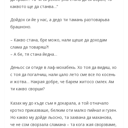
каквото ще да станва…“
Дойдох си йе у нас, а дедо ти тамань разтоварьва
брашноно.
– Какво стана, бре можо, нали щеше да доходам
слама да товаряш?!
– А бе, тя стана йедна…
Деньос си отиде в лаф-мохабекь. Хо тоя да видиш, хо
с тоя да погалчиш, нали цало лето сме все по косень
и жотва… Накрая добре, че барем житосо смлех. Ам
ти какво сворши?
Казах му до къде съм я докарала, а той отначало
кротко приказваше, белким оти малко пийнал и гузен.
Но какво му дойде льосно, та захвана да маханова,
че не сом сворзала сламана – та кога жая сворзваме,