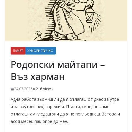
ПАМЕТ
ХУМОРИСТИЧНО
Родопски майтапи –
Въз харман
24.03.2026
216 Views
Адна работа зьомиш ли да я отлагаш от днес за утре
и за заутрешник, зарежи я. Пък ти, сине, не само
отлагаш, ам гледаш хич да я не погльоднеш. Затова и
асоя месец пак опре до мен…