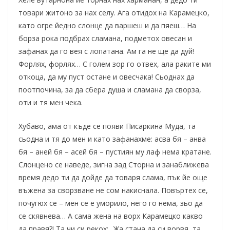
товари житоно за нах селу. Ага отидох на Карамецко,
като огре йедно слонце да варшеш и да пяеш… На
борза рока подбрах сламана, подметох овесан и
зафанах да го вея с лопатана. Ам га не ще да дуй!
Форлях, форлях… С голем зор го отвех, ала раките ми
откоца, да му пуст остане и овесчака! Сьоднах да
поотпочина, за да сбера душа и сламана да сворза,
оти и тя мен чека.
Хубаво, ама от къде се появи Писаркина Муда, та
сьодна и тя до мен и като зафанахме: асва бя – анва
бя – аней бя – асей бя – пустиян му лаф нема кратане.
Слонцено се наведе, зигна зад Сторна и занаближева
время дедо ти да дойде да товаря слама, пък йе още
въжена за сворзване не сом накиснала. Повъртех се,
почугюх се – мен се е уморило, него го нема, зьо да
се скявнева… А сама жена на ворх Карамецко какво
да правя?! Та чи си рекох: „Жа стана да си ворвя, та