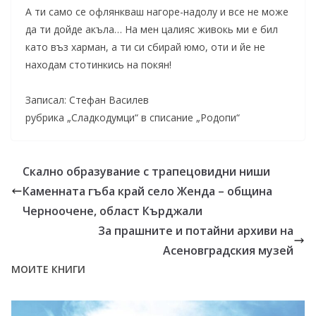
А ти само се офлянкваш нагоре-надолу и все не може
да ти дойде акъла… На мен цалияс живокь ми е бил
като въз харман, а ти си сбирай юмо, оти и йе не
находам стотинкись на покян!
Записал: Стефан Василев
рубрика „Сладкодумци“ в списание „Родопи“
Скално образувание с трапецовидни ниши
Каменната гъба край село Женда – община
Черноочене, област Кърджали
За прашните и потайни архиви на
Асеновградския музей
МОИТЕ КНИГИ