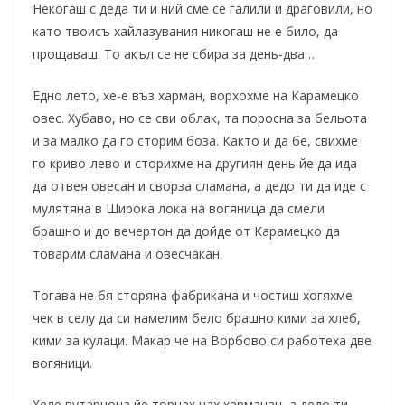
Некогаш с деда ти и ний сме се галили и драговили, но
като твоисъ хайлазувания никогаш не е било, да
прощаваш. То акъл се не сбира за день-два…
Едно лето, хе-е въз харман, ворхохме на Карамецко
овес. Хубаво, но се сви облак, та поросна за бельота
и за малко да го сторим боза. Както и да бе, свихме
го криво-лево и сторихме на другиян день йе да ида
да отвея овесан и сворза сламана, а дедо ти да иде с
мулятяна в Широка лока на вогяница да смели
брашно и до вечертон да дойде от Карамецко да
товарим сламана и овесчакан.
Тогава не бя сторяна фабрикана и чостиш хогяхме
чек в селу да си намелим бело брашно кими за хлеб,
кими за кулаци. Макар че на Ворбово си работеха две
вогяници.
Хеле вутарнона йе торнах нах харманан, а дедо ти