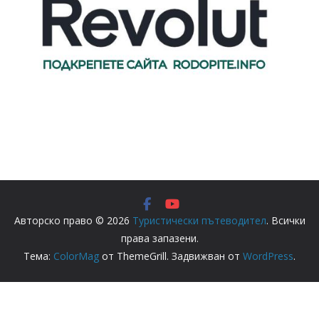
Авторско право © 2026
Туристически пътеводител
. Всички
права запазени.
Тема:
ColorMag
от ThemeGrill. Задвижван от
WordPress
.