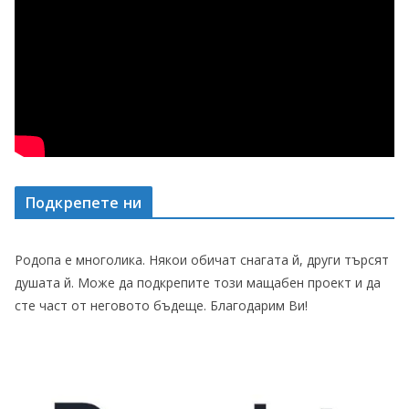
Подкрепете ни
Родопа е многолика. Някои обичат снагата й, други търсят
душата й. Може да подкрепите този мащабен проект и да
сте част от неговото бъдеще. Благодарим Ви!