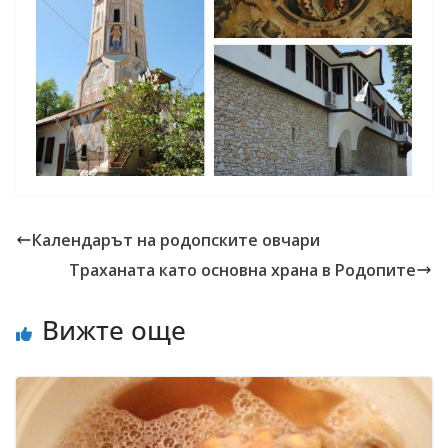
Календарът на родопските овчари
Траханата като основна храна в Родопите
Вижте още