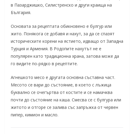
в Пазарджишко, Силистренско и други краища на
България.
Основата за рецептата обикновено е булгур или
жито. Понякога се добавя и нахут, за да се спазят
историческите корени на ястието, идващо от Западна
Турция и Армения. В Родопите нахутът не е
популярен като традиционна храна, затова може да
го видите по-рядко в рецептите.
Агнешкото месо е другата основна съставна част.
Месото се вари до състояние, в което с лъжица
буквално се очегъртва от костите и се намачква
почти до състояние на каша. Смесва се с булгура или
житото и отгоре се залива със запръжка от червен
пипер, кимион и масло.