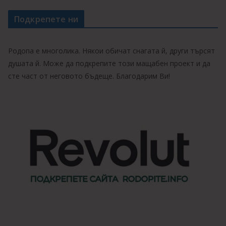
Подкрепете ни
Родопа е многолика. Някои обичат снагата й, други търсят
душата й. Може да подкрепите този мащабен проект и да
сте част от неговото бъдеще. Благодарим Ви!