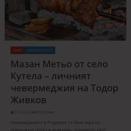
ПАМЕТ
ХУМОРИСТИЧНО
Мазан Метьо от село
Кутела – личният
чевермеджия на Тодор
Живков
27.08.2024
3212 Views
Чевермеджиите в Родопите са били хора на
невероятна почит и уважение. Чевермето като