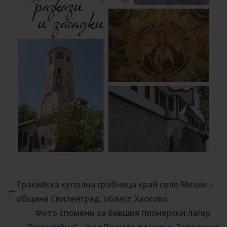
Тракийска куполна гробница край село Мезек –
община Свиленград, област Хасково
Фото спомени за бившия пионерски лагер
„Пашалийца“ – рид Радюва планина, Западни