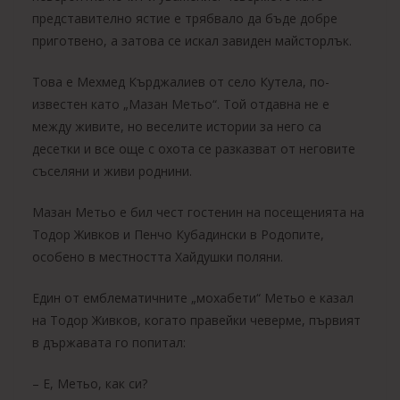
представително ястие е трябвало да бъде добре
приготвено, а затова се искал завиден майсторлък.
Това е Мехмед Кърджалиев от село Кутела, по-
известен като „Мазан Метьо“. Той отдавна не е
между живите, но веселите истории за него са
десетки и все още с охота се разказват от неговите
съселяни и живи роднини.
Мазан Метьо е бил чест гостенин на посещенията на
Тодор Живков и Пенчо Кубадински в Родопите,
особено в местността Хайдушки поляни.
Един от емблематичните „мохабети“ Метьо е казал
на Тодор Живков, когато правейки чеверме, първият
в държавата го попитал:
– Е, Метьо, как си?