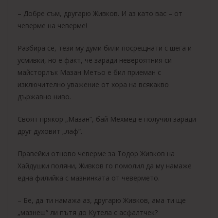
– Добре съм, другарю Живков. И аз като вас – от
чеверме на чеверме!
Разбира се, тези му думи били посрещнати с шега и
усмивки, но е факт, че заради невероятния си
майсторлък Мазан Метьо е бил приеман с
изключително уважение от хора на всякакво
държавно ниво.
Своят прякор „Мазан“, бай Мехмед е получил заради
друг духовит „лаф“.
Правейки отново чеверме за Тодор Живков на
Хайдушки поляни, Живков го помолил да му намаже
една филийка с мазнинката от чевермето.
– Бе, да ти намажа аз, другарю Живков, ама ти ще
„мазнеш“ ли пътя до Кутела с асфалтчек?