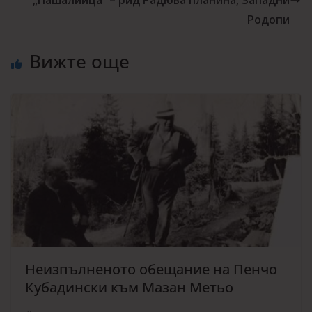
Родопи
Вижте още
Неизпълненото обещание на Пенчо
Кубадински към Мазан Метьо