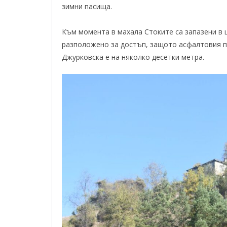
зимни пасища.
Към момента в махала Стоките са запазени в 
разположено за достъп, защото асфалтовия п
Джурковска е на няколко десетки метра.