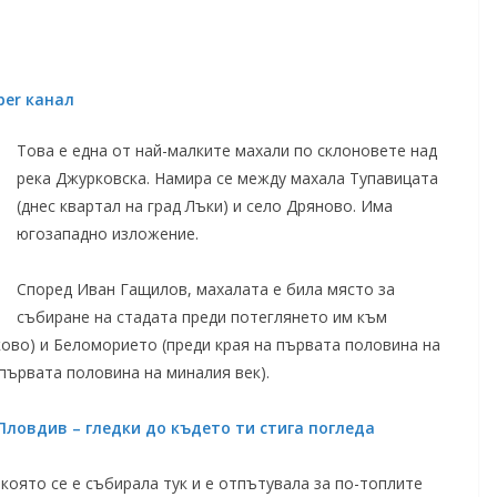
ber канал
Това е една от най-малките махали по склоновете над
река Джурковска. Намира се между махала Тупавицата
(днес квартал на град Лъки) и село Дряново. Има
югозападно изложение.
Според Иван Гащилов, махалата е била място за
събиране на стадата преди потеглянето им към
ово) и Беломорието (преди края на първата половина на
 първата половина на миналия век).
ловдив – гледки до където ти стига погледа
 която се е събирала тук и е отпътувала за по-топлите