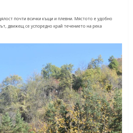
цялост почти всички къщи и плевни. Мястото е удобно
ът, движещ се успоредно край течението на река