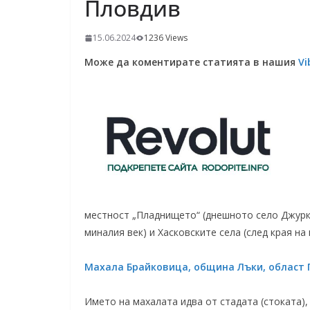
Пловдив
15.06.2024
1236 Views
Може да коментирате статията в нашия
Vi
местност „Пладнището“ (днешното село Джурк
миналия век) и Хасковските села (след края на
Махала Брайковица, община Лъки, област П
Името на махалата идва от стадата (стоката),